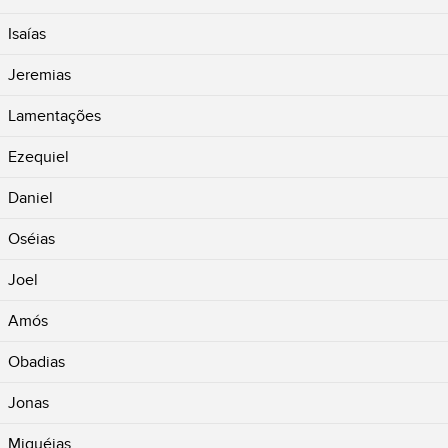
Isaías
Jeremias
Lamentações
Ezequiel
Daniel
Oséias
Joel
Amós
Obadias
Jonas
Miquéias