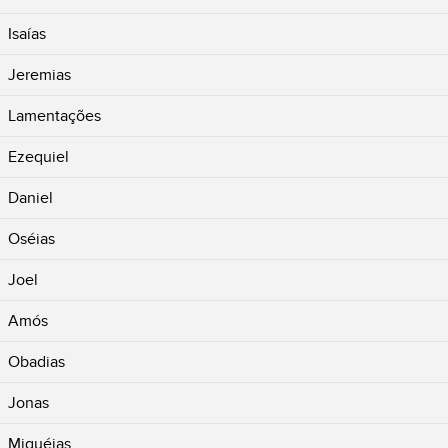
Isaías
Jeremias
Lamentações
Ezequiel
Daniel
Oséias
Joel
Amós
Obadias
Jonas
Miquéias