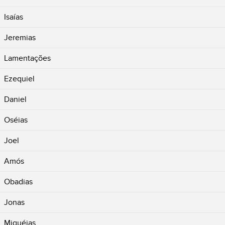
Isaías
Jeremias
Lamentações
Ezequiel
Daniel
Oséias
Joel
Amós
Obadias
Jonas
Miquéias