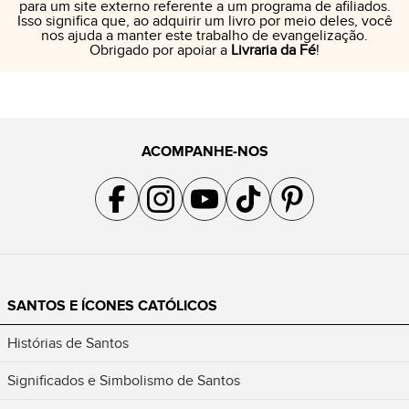
para um site externo referente a um programa de afiliados.
Isso significa que, ao adquirir um livro por meio deles, você
nos ajuda a manter este trabalho de evangelização.
Obrigado por apoiar a
Livraria da Fé
!
ACOMPANHE-NOS
Acompanhe a gente no Facebook
Acompanhe a gente no Instagram
Acompanhe a gente no YouTube
Acompanhe a gente no TikTok
Acompanhe a gente no Pin
SANTOS E ÍCONES CATÓLICOS
Histórias de Santos
Significados e Simbolismo de Santos