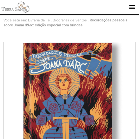
Ir para a página inicial
Você está em:
Livraria da Fé
.
Biografias de Santos
.
Recordações pessoais
sobre Joana d'Arc: edição especial com brindes