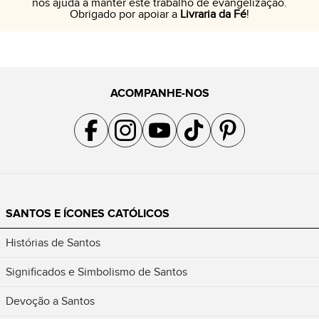
nos ajuda a manter este trabalho de evangelização.
Obrigado por apoiar a
Livraria da Fé
!
ACOMPANHE-NOS
Acompanhe a gente no Facebook
Acompanhe a gente no Instagram
Acompanhe a gente no YouTube
Acompanhe a gente no TikTok
Acompanhe a gente no Pin
SANTOS E ÍCONES CATÓLICOS
Histórias de Santos
Significados e Simbolismo de Santos
Devoção a Santos