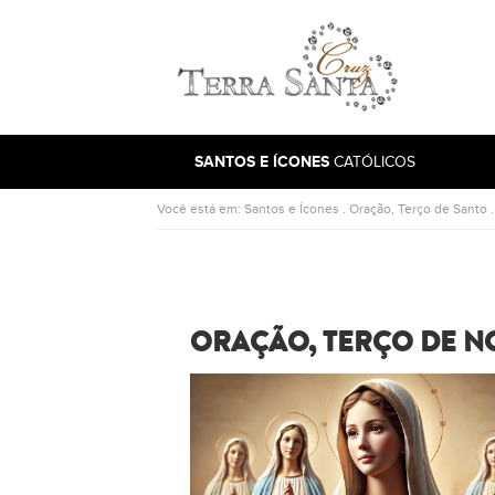
Ir para a página inicial
SANTOS E ÍCONES
CATÓLICOS
Você está em:
Santos e Ícones
.
Oração, Terço de Santo
ORAÇÃO, TERÇO DE N