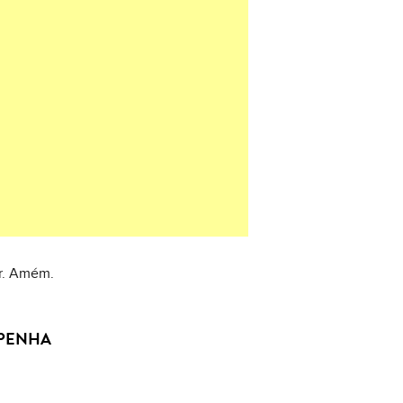
or. Amém.
 PENHA