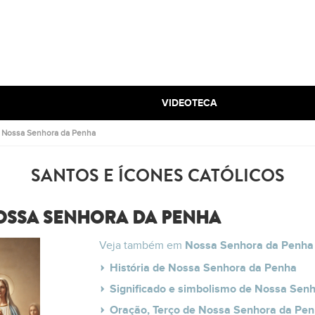
VIDEOTECA
.
Nossa Senhora da Penha
SANTOS E ÍCONES CATÓLICOS
OSSA SENHORA DA PENHA
Veja também em
Nossa Senhora da Penha
História de Nossa Senhora da Penha
Significado e simbolismo de Nossa Sen
Oração, Terço de Nossa Senhora da Pe