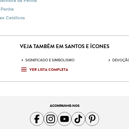
 Senhora da Penha
a Penha
es Católicos
VEJA TAMBÉM EM SANTOS E ÍCONES
SIGNIFICADO E SIMBOLISMO
DEVOÇÃO
VER LISTA COMPLETA
ACOMPANHE-NOS
Acompanhe a gente no Facebook
Acompanhe a gente no Instagram
Acompanhe a gente no YouTube
Acompanhe a gente no TikTok
Acompanhe a gente no Pin