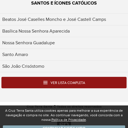
SANTOS E ÍCONES CATÓLICOS
Beatos José Caselles Moncho e José Castell Camps
Basílica Nossa Senhora Aparecida
Nossa Senhora Guadalupe
Santo Amaro
São João Crisóstomo
VER LISTA COMPLETA
Cruz Terra Santa © Todos os direitos reservados
A Cruz Terra Santa utiliza cookies apenas para melhorar a sua experiência de
navegação e compra no site. Ao continuar navegando, você concorda com a
nossa
Política de Privacidade
.
Desenvolvido pela Spacelab - Produtora e Ag