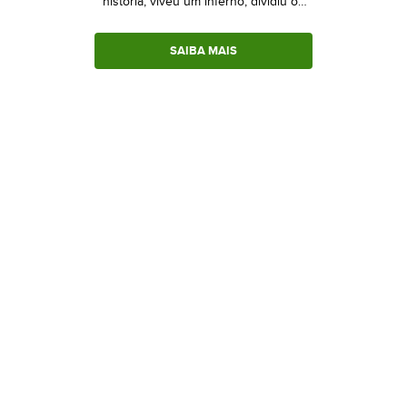
história, viveu um inferno, dividiu os
cristãos, conquistou meio mundo e é
chamada de Mãe de Deus
SAIBA MAIS