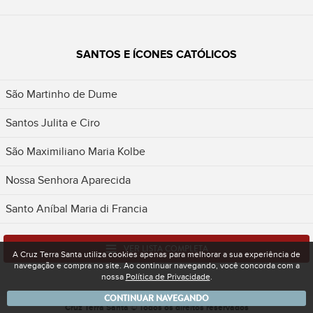
SANTOS E ÍCONES CATÓLICOS
São Martinho de Dume
Santos Julita e Ciro
São Maximiliano Maria Kolbe
Nossa Senhora Aparecida
Santo Aníbal Maria di Francia
VER LISTA COMPLETA
A Cruz Terra Santa utiliza cookies apenas para melhorar a sua experiência de
navegação e compra no site. Ao continuar navegando, você concorda com a
nossa
Política de Privacidade
.
CONTINUAR NAVEGANDO
Cruz Terra Santa © Todos os direitos reservados