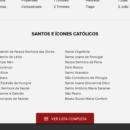
tios
Filipenses
1 Timóteo
Hebreus
1 João
ntios
Colossenses
2 Timóteo
Tiago
2 João
SANTOS E ÍCONES CATÓLICOS
abriel de Nossa Senhora das Dores
Santa Vilgeforte
amilo de Léllis
Santa Joana de Portugal
lipe Neri
Nossa Senhora da Pena
ourenço
Dom Bosco
 Alice
Santo Atanásio
ázaro
São Constâncio de Perugia
 Estêvão da Hungria
Santa Joana (Giovanna) D'Arc
 Senhora da Saúde
Santo Antônio Maria Zacarias
osme e Damião
São Pedro
eonardo de Noblac
Beato Guido Maria Conforti
VER LISTA COMPLETA