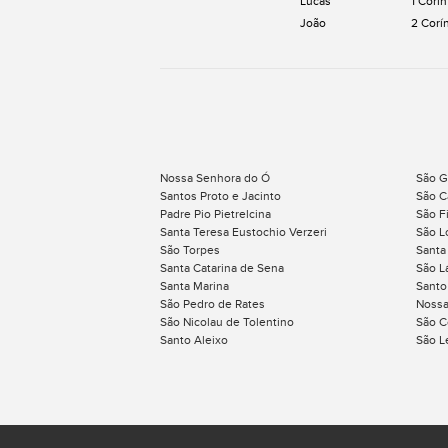
Lucas
1 Corín
João
2 Corí
Nossa Senhora do Ó
São G
Santos Proto e Jacinto
São C
Padre Pio Pietrelcina
São Fi
Santa Teresa Eustochio Verzeri
São L
São Torpes
Santa
Santa Catarina de Sena
São L
Santa Marina
Santo
São Pedro de Rates
Nossa
São Nicolau de Tolentino
São C
Santo Aleixo
São L