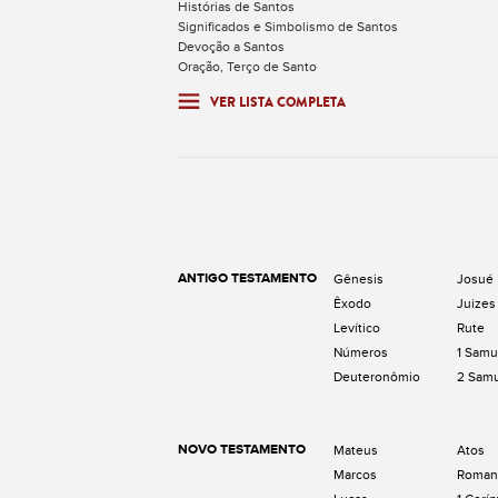
Histórias de Santos
Significados e Simbolismo de Santos
Devoção a Santos
Oração, Terço de Santo
VER LISTA COMPLETA
ANTIGO TESTAMENTO
Gênesis
Josué
Êxodo
Juizes
Levítico
Rute
Números
1 Samu
Deuteronômio
2 Sam
NOVO TESTAMENTO
Mateus
Atos
Marcos
Roman