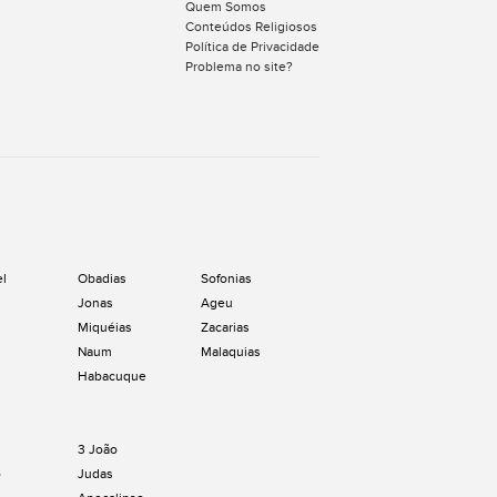
Quem Somos
Conteúdos Religiosos
Política de Privacidade
Problema no site?
el
Obadias
Sofonias
Jonas
Ageu
Miquéias
Zacarias
Naum
Malaquias
Habacuque
3 João
o
Judas