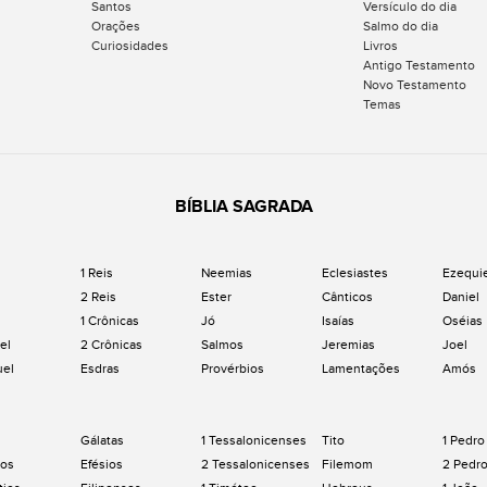
Santos
Versículo do dia
Orações
Salmo do dia
Curiosidades
Livros
Antigo Testamento
Novo Testamento
Temas
BÍBLIA SAGRADA
1 Reis
Neemias
Eclesiastes
Ezequi
2 Reis
Ester
Cânticos
Daniel
1 Crônicas
Jó
Isaías
Oséias
el
2 Crônicas
Salmos
Jeremias
Joel
uel
Esdras
Provérbios
Lamentações
Amós
Gálatas
1 Tessalonicenses
Tito
1 Pedro
os
Efésios
2 Tessalonicenses
Filemom
2 Pedr