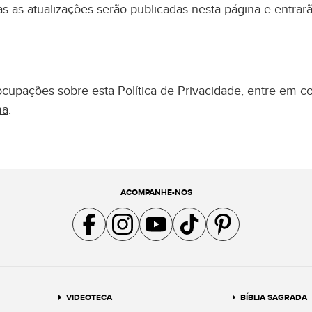
das as atualizações serão publicadas nesta página e entr
cupações sobre esta Política de Privacidade, entre em c
ma
.
ACOMPANHE-NOS
Acompanhe a gente no Facebook
Acompanhe a gente no Instagram
Acompanhe a gente no YouTube
Acompanhe a gente no TikTok
Acompanhe a gente no Pin
VIDEOTECA
BÍBLIA SAGRADA