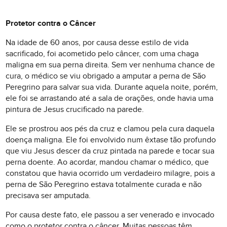
Protetor contra o Câncer
Na idade de 60 anos, por causa desse estilo de vida
sacrificado, foi acometido pelo câncer, com uma chaga
maligna em sua perna direita. Sem ver nenhuma chance de
cura, o médico se viu obrigado a amputar a perna de São
Peregrino para salvar sua vida. Durante aquela noite, porém,
ele foi se arrastando até a sala de orações, onde havia uma
pintura de Jesus crucificado na parede.
Ele se prostrou aos pés da cruz e clamou pela cura daquela
doença maligna. Ele foi envolvido num êxtase tão profundo
que viu Jesus descer da cruz pintada na parede e tocar sua
perna doente. Ao acordar, mandou chamar o médico, que
constatou que havia ocorrido um verdadeiro milagre, pois a
perna de São Peregrino estava totalmente curada e não
precisava ser amputada.
Por causa deste fato, ele passou a ser venerado e invocado
como o protetor contra o câncer. Muitas pessoas têm