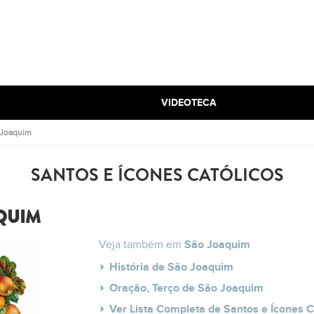
VIDEOTECA
 Joaquim
SANTOS E ÍCONES CATÓLICOS
QUIM
Veja também em
São Joaquim
História de São Joaquim
Oração, Terço de São Joaquim
Ver Lista Completa de Santos e Ícones C