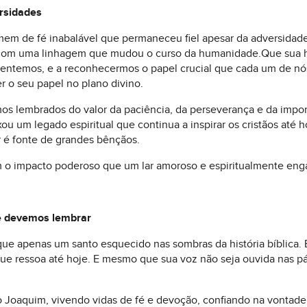
rsidades
de fé inabalável que permaneceu fiel apesar da adversidade, na
om uma linhagem que mudou o curso da humanidade.Que sua hist
frentemos, e a reconhecermos o papel crucial que cada um de nó
r o seu papel no plano divino.
mos lembrados do valor da paciência, da perseverança e da impo
ou um legado espiritual que continua a inspirar os cristãos até h
 é fonte de grandes bênçãos.
o impacto poderoso que um lar amoroso e espiritualmente enga
e devemos lembrar
e apenas um santo esquecido nas sombras da história bíblica. 
ue ressoa até hoje. E mesmo que sua voz não seja ouvida nas pá
 Joaquim, vivendo vidas de fé e devoção, confiando na vonta