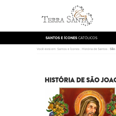
Ir para a página inicial
SANTOS E ÍCONES
CATÓLICOS
Você está em:
Santos e Ícones
.
História de Santos
.
São
HISTÓRIA DE SÃO JOA