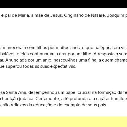
e pai de Maria, a mãe de Jesus. Originário de Nazaré, Joaquim p
permaneceram sem filhos por muitos anos, o que na época era v
alável, e eles continuaram a orar por um filho. A resposta a su
r. Anunciada por um anjo, nasceu-lhes uma filha, a quem chama
ue superou todas as suas expectativas.
a Santa Ana, desempenhou um papel crucial na formação da fé d
a tradição judaica. Certamente, a fé profunda e o caráter humil
, são reflexos da educação e do exemplo de seus pais.