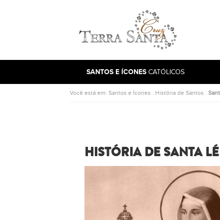
Ir para a página inicial
SANTOS E ÍCONES
CATÓLICOS
Você está em:
Santos e Ícones
.
História de Santos
.
Sant
HISTÓRIA DE SANTA LÉ