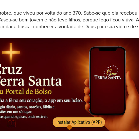
bre, que viveu por volta do ano 370. Sabe-se que ela recebeu f
asou-se bem jovem e não teve filhos, porque logo ficou viúva. A
nidade buscar conhecer a vontade de Deus para sua vida e de s