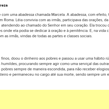
breza
de com uma abadessa chamada Marcela. A abadessa, com efeito,
em Roma. Léia convivia com as irmãs, participava das orações, d
atendendo ao chamado do Senhor em seu coração. Ela trocou o 
onde ela podia se dedicar à oração e à penitência. E, na vida c
m as irmãs, vindas de todas as partes e classes sociais.
 finos, doou o dinheiro aos pobres e passou a usar uma hábito rús
s humildes, procurando sempre agir como uma serviçal das outras
os pobres sempre de maneira escondida, para não receber elogio
mosteiro e permaneceu no cargo até sua morte, sendo sempre um