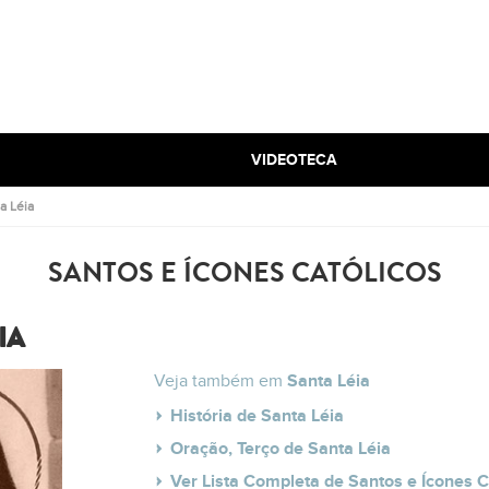
VIDEOTECA
a Léia
SANTOS E ÍCONES CATÓLICOS
IA
Veja também em
Santa Léia
História de Santa Léia
Oração, Terço de Santa Léia
Ver Lista Completa de Santos e Ícones C