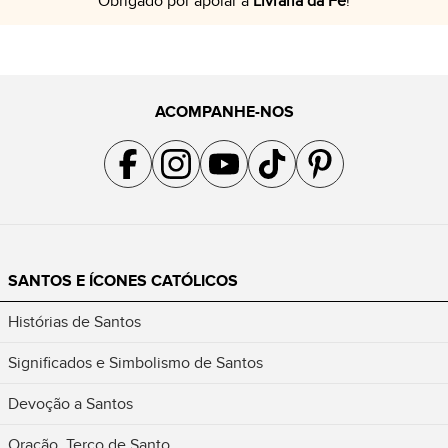
Obrigado por apoiar a
Livraria da Fé
!
ACOMPANHE-NOS
Acompanhe a gente no Facebook
Acompanhe a gente no Instagram
Acompanhe a gente no YouTube
Acompanhe a gente no TikTok
Acompanhe a gente no Pin
SANTOS E ÍCONES CATÓLICOS
Histórias de Santos
Significados e Simbolismo de Santos
Devoção a Santos
Oração, Terço de Santo