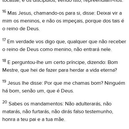
tocasse; e os discípulos, vendo isto, repreendiam-nos.
16
Mas Jesus, chamando-os para si, disse: Deixai vir a
mim os meninos, e não os impeçais, porque dos tais é
o reino de Deus.
17
Em verdade vos digo que, qualquer que não receber
o reino de Deus como menino, não entrará nele.
18
E perguntou-lhe um certo príncipe, dizendo: Bom
Mestre, que hei de fazer para herdar a vida eterna?
19
Jesus lhe disse: Por que me chamas bom? Ninguém
há bom, senão um, que é Deus.
20
Sabes os mandamentos: Não adulterarás, não
matarás, não furtarás, não dirás falso testemunho,
honra a teu pai e a tua mãe.