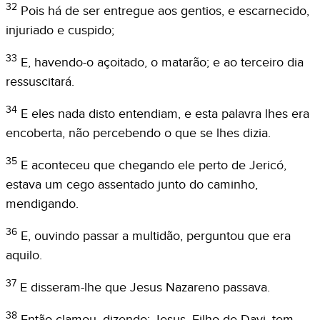
32
Pois há de ser entregue aos gentios, e escarnecido,
injuriado e cuspido;
33
E, havendo-o açoitado, o matarão; e ao terceiro dia
ressuscitará.
34
E eles nada disto entendiam, e esta palavra lhes era
encoberta, não percebendo o que se lhes dizia.
35
E aconteceu que chegando ele perto de Jericó,
estava um cego assentado junto do caminho,
mendigando.
36
E, ouvindo passar a multidão, perguntou que era
aquilo.
37
E disseram-lhe que Jesus Nazareno passava.
38
Então clamou, dizendo: Jesus, Filho de Davi, tem