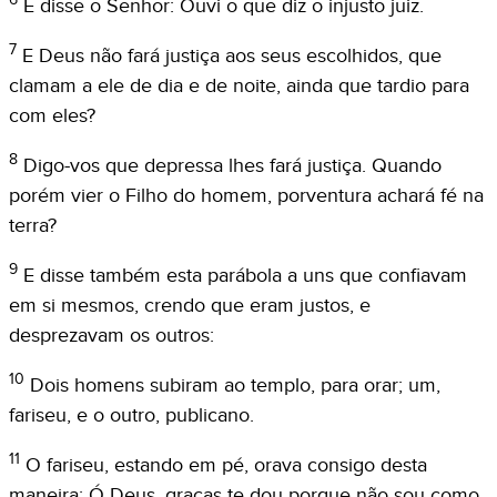
6
E disse o Senhor: Ouvi o que diz o injusto juiz.
7
E Deus não fará justiça aos seus escolhidos, que
clamam a ele de dia e de noite, ainda que tardio para
com eles?
8
Digo-vos que depressa lhes fará justiça. Quando
porém vier o Filho do homem, porventura achará fé na
terra?
9
E disse também esta parábola a uns que confiavam
em si mesmos, crendo que eram justos, e
desprezavam os outros:
10
Dois homens subiram ao templo, para orar; um,
fariseu, e o outro, publicano.
11
O fariseu, estando em pé, orava consigo desta
maneira: Ó Deus, graças te dou porque não sou como