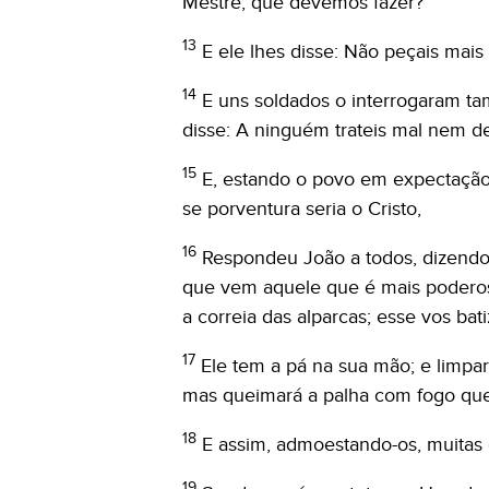
Mestre, que devemos fazer?
13
E ele lhes disse: Não peçais mai
14
E uns soldados o interrogaram ta
disse: A ninguém trateis mal nem de
15
E, estando o povo em expectação
se porventura seria o Cristo,
16
Respondeu João a todos, dizendo:
que vem aquele que é mais poderos
a correia das alparcas; esse vos bat
17
Ele tem a pá na sua mão; e limpará
mas queimará a palha com fogo que
18
E assim, admoestando-os, muitas
19