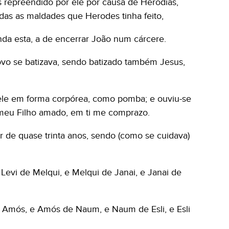
 repreendido por ele por causa de Herodias,
odas as maldades que Herodes tinha feito,
nda esta, a de encerrar João num cárcere.
vo se batizava, sendo batizado também Jesus,
 ele em forma corpórea, como pomba; e ouviu-se
 meu Filho amado, em ti me comprazo.
de quase trinta anos, sendo (como se cuidava)
 Levi de Melqui, e Melqui de Janai, e Janai de
e Amós, e Amós de Naum, e Naum de Esli, e Esli