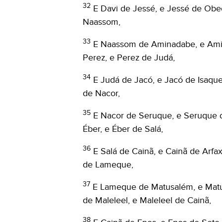
32
E Davi de Jessé, e Jessé de Obe
Naassom,
33
E Naassom de Aminadabe, e Amin
Perez, e Perez de Judá,
34
E Judá de Jacó, e Jacó de Isaque
de Nacor,
35
E Nacor de Seruque, e Seruque 
Éber, e Éber de Salá,
36
E Salá de Cainã, e Cainã de Arf
de Lameque,
37
E Lameque de Matusalém, e Matu
de Maleleel, e Maleleel de Cainã,
38