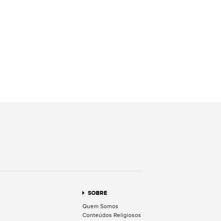
ebook
Twitter
ar no WhatsApp
terest
SOBRE
Quem Somos
Conteúdos Religiosos