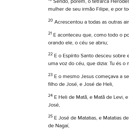
Sendo, porém, o tetrarca Herodes
mulher de seu irmão Filipe, e por t
20
Acrescentou a todas as outras ai
21
E aconteceu que, como todo o po
orando ele, o céu se abriu;
22
E o Espírito Santo desceu sobre
uma voz do céu, que dizia: Tu és o
23
E o mesmo Jesus começava a ser 
filho de José, e José de Heli,
24
E Heli de Matã, e Matã de Levi, e
José,
25
E José de Matatias, e Matatias d
de Nagaí,