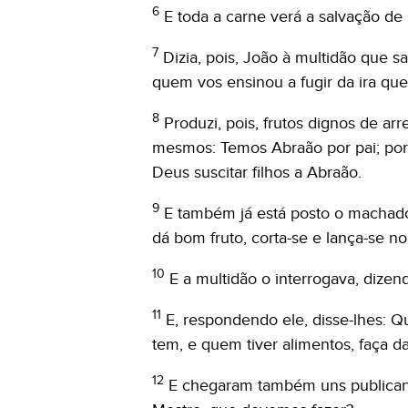
6
E toda a carne verá a salvação de
7
Dizia, pois, João à multidão que sa
quem vos ensinou a fugir da ira que 
8
Produzi, pois, frutos dignos de a
mesmos: Temos Abraão por pai; por
Deus suscitar filhos a Abraão.
9
E também já está posto o machado 
dá bom fruto, corta-se e lança-se no
10
E a multidão o interrogava, dizen
11
E, respondendo ele, disse-lhes: Q
tem, e quem tiver alimentos, faça 
12
E chegaram também uns publicano