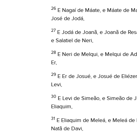
26
E Nagaí de Máate, e Máate de Mat
José de Jodá,
27
E Jodá de Joanã, e Joanã de Resá
e Salatiel de Neri,
28
E Neri de Melqui, e Melqui de Ad
Er,
29
E Er de Josué, e Josué de Eliézer
Levi,
30
E Levi de Simeão, e Simeão de J
Eliaquim,
31
E Eliaquim de Meleá, e Meleá de 
Natã de Davi,