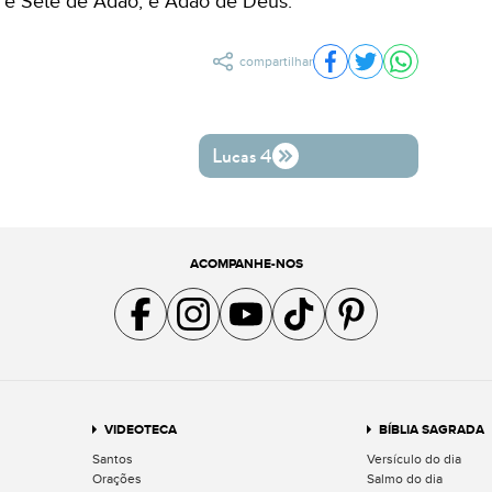
, e Sete de Adão, e Adão de Deus.
compartilhar
Compartilhar no Fac
Compartilhar no 
Compartilh
Lucas 4
ACOMPANHE-NOS
Acompanhe a gente no Facebook
Acompanhe a gente no Instagram
Acompanhe a gente no YouTube
Acompanhe a gente no TikTok
Acompanhe a gente no Pin
VIDEOTECA
BÍBLIA SAGRADA
Santos
Versículo do dia
Orações
Salmo do dia