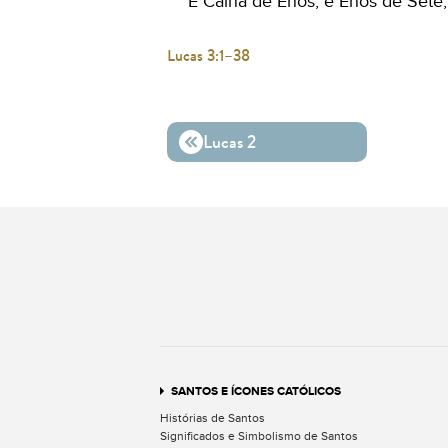
E Cainã de Enos, e Enos de Sete
Lucas 3:1–38
Lucas 2
SANTOS E ÍCONES CATÓLICOS
Histórias de Santos
Significados e Simbolismo de Santos