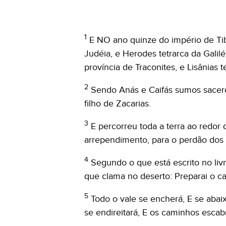
1
E NO ano quinze do império de Tib
Judéia, e Herodes tetrarca da Galiléi
província de Traconites, e Lisânias t
2
Sendo Anás e Caifás sumos sacerd
filho de Zacarias.
3
E percorreu toda a terra ao redor
arrependimento, para o perdão dos
4
Segundo o que está escrito no livr
que clama no deserto: Preparai o ca
5
Todo o vale se encherá, E se abai
se endireitará, E os caminhos escab