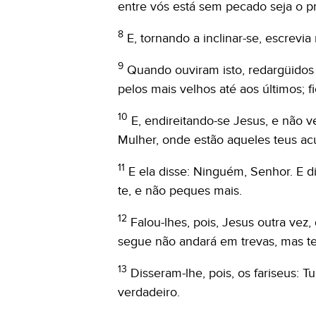
entre vós está sem pecado seja o pr
8
E, tornando a inclinar-se, escrevia 
9
Quando ouviram isto, redargüidos
pelos mais velhos até aos últimos; 
10
E, endireitando-se Jesus, e não 
Mulher, onde estão aqueles teus a
11
E ela disse: Ninguém, Senhor. E 
te, e não peques mais.
12
Falou-lhes, pois, Jesus outra ve
segue não andará em trevas, mas ter
13
Disseram-lhe, pois, os fariseus: T
verdadeiro.