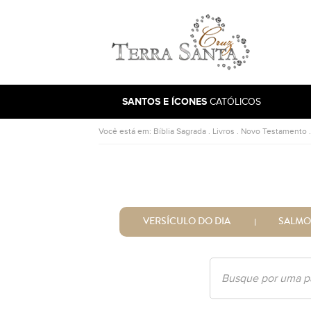
Ir para a página inicial
SANTOS E ÍCONES
CATÓLICOS
Você está em:
Bíblia Sagrada
.
Livros
.
Novo Testamento
VERSÍCULO DO DIA
SALMO