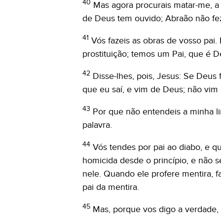
40
Mas agora procurais matar-me, 
de Deus tem ouvido; Abraão não fez
41
Vós fazeis as obras de vosso pai
prostituição; temos um Pai, que é D
42
Disse-lhes, pois, Jesus: Se Deus 
que eu saí, e vim de Deus; não vi
43
Por que não entendeis a minha l
palavra.
44
Vós tendes por pai ao diabo, e que
homicida desde o princípio, e não 
nele. Quando ele profere mentira, f
pai da mentira.
45
Mas, porque vos digo a verdade,