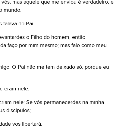
e vós, mas aquele que me enviou é verdadeiro; e
ao mundo.
falava do Pai.
levantardes o Filho do homem, então
ada faço por mim mesmo; mas falo como meu
migo. O Pai não me tem deixado só, porque eu
 creram nele.
e criam nele: Se vós permanecerdes na minha
s discípulos;
ade vos libertará.