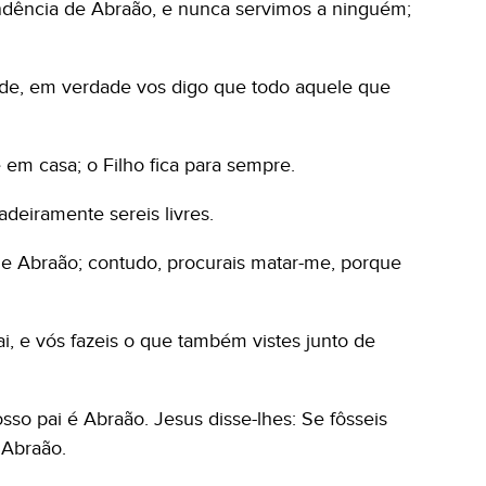
ência de Abraão, e nunca servimos a ninguém;
de, em verdade vos digo que todo aquele que
 em casa; o Filho fica para sempre.
dadeiramente sereis livres.
e Abraão; contudo, procurais matar-me, porque
i, e vós fazeis o que também vistes junto de
so pai é Abraão. Jesus disse-lhes: Se fôsseis
e Abraão.