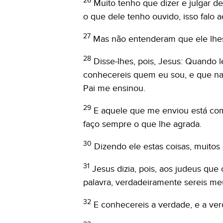
26
Muito tenho que dizer e julgar d
o que dele tenho ouvido, isso falo 
27
Mas não entenderam que ele lhes 
28
Disse-lhes, pois, Jesus: Quando 
conhecereis quem eu sou, e que n
Pai me ensinou.
29
E aquele que me enviou está co
faço sempre o que lhe agrada.
30
Dizendo ele estas coisas, muitos
31
Jesus dizia, pois, aos judeus qu
palavra, verdadeiramente sereis meu
32
E conhecereis a verdade, e a verd