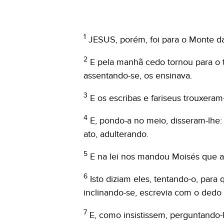
1
JESUS, porém, foi para o Monte da
2
E pela manhã cedo tornou para o t
assentando-se, os ensinava.
3
E os escribas e fariseus trouxera
4
E, pondo-a no meio, disseram-lhe:
ato, adulterando.
5
E na lei nos mandou Moisés que as
6
Isto diziam eles, tentando-o, para
inclinando-se, escrevia com o dedo 
7
E, como insistissem, perguntando-l