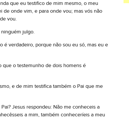
Ainda que eu testifico de mim mesmo, o meu
i de onde vim, e para onde vou; mas vós não
de vou.
a ninguém julgo.
ízo é verdadeiro, porque não sou eu só, mas eu e
ito que o testemunho de dois homens é
esmo, e de mim testifica também o Pai que me
eu Pai? Jesus respondeu: Não me conheceis a
nhecêsseis a mim, também conheceríeis a meu