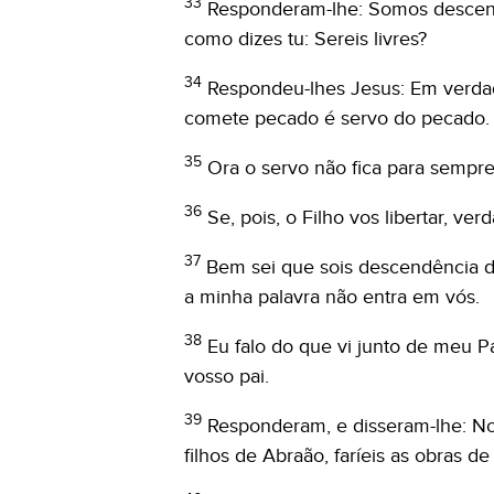
33
Responderam-lhe: Somos descend
como dizes tu: Sereis livres?
34
Respondeu-lhes Jesus: Em verda
comete pecado é servo do pecado.
35
Ora o servo não fica para sempre
36
Se, pois, o Filho vos libertar, ver
37
Bem sei que sois descendência d
a minha palavra não entra em vós.
38
Eu falo do que vi junto de meu Pa
vosso pai.
39
Responderam, e disseram-lhe: Nos
filhos de Abraão, faríeis as obras d