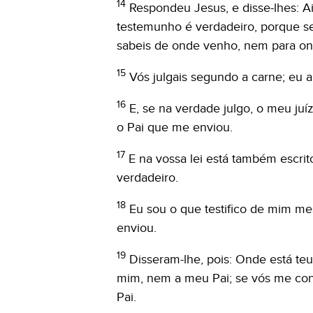
14
Respondeu Jesus, e disse-lhes: 
testemunho é verdadeiro, porque se
sabeis de onde venho, nem para on
15
Vós julgais segundo a carne; eu 
16
E, se na verdade julgo, o meu ju
o Pai que me enviou.
17
E na vossa lei está também escr
verdadeiro.
18
Eu sou o que testifico de mim m
enviou.
19
Disseram-lhe, pois: Onde está t
mim, nem a meu Pai; se vós me co
Pai.