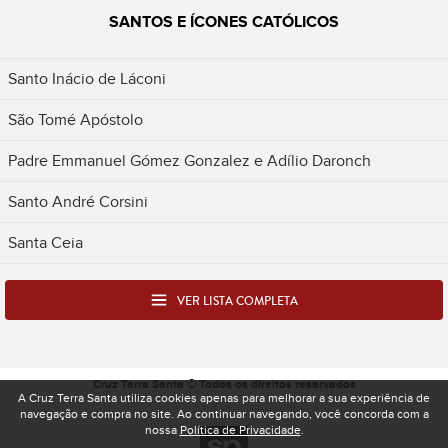
SANTOS E ÍCONES CATÓLICOS
Santo Inácio de Láconi
São Tomé Apóstolo
Padre Emmanuel Gómez Gonzalez e Adílio Daronch
Santo André Corsini
Santa Ceia
VER LISTA COMPLETA
Cruz Terra Santa © Todos os direitos reservados
A Cruz Terra Santa utiliza cookies apenas para melhorar a sua experiência de
navegação e compra no site. Ao continuar navegando, você concorda com a
nossa
Política de Privacidade
.
Desenvolvido pela Spacelab - Produtora e Ag