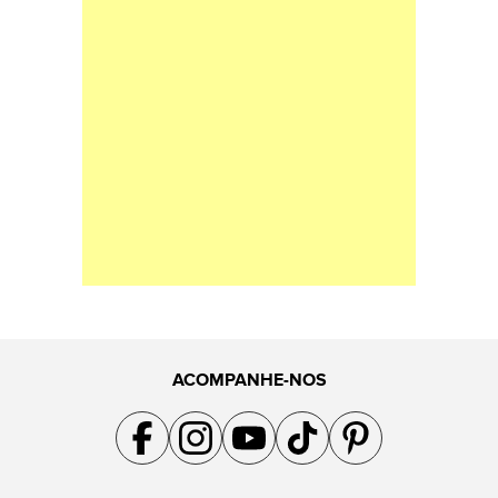
ACOMPANHE-NOS
Acompanhe a gente no Facebook
Acompanhe a gente no Instagram
Acompanhe a gente no YouTube
Acompanhe a gente no TikTok
Acompanhe a gente no Pin