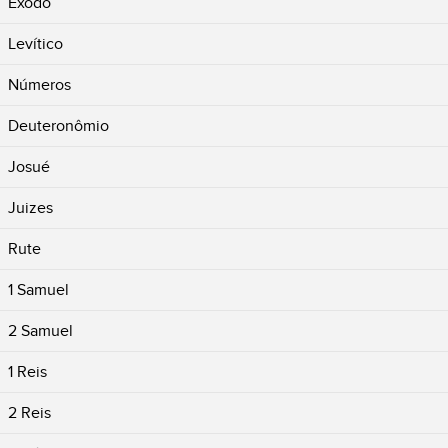
Êxodo
Levítico
Números
Deuteronômio
Josué
Juizes
Rute
1 Samuel
2 Samuel
1 Reis
2 Reis