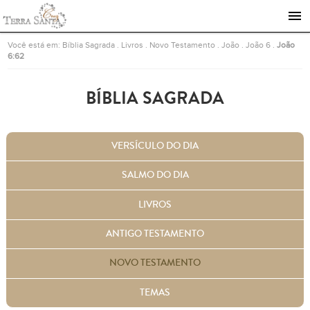
Ir para a página inicial
Você está em:
Bíblia Sagrada
.
Livros
.
Novo Testamento
.
João
.
João 6
.
João
6:62
BÍBLIA SAGRADA
VERSÍCULO DO DIA
SALMO DO DIA
LIVROS
ANTIGO TESTAMENTO
NOVO TESTAMENTO
TEMAS