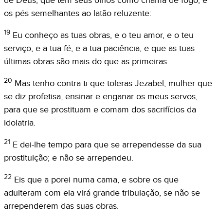
de Deus, que tem seus olhos como chama de fogo, e
os pés semelhantes ao latão reluzente:
19
Eu conheço as tuas obras, e o teu amor, e o teu
serviço, e a tua fé, e a tua paciência, e que as tuas
últimas obras são mais do que as primeiras.
20
Mas tenho contra ti que toleras Jezabel, mulher que
se diz profetisa, ensinar e enganar os meus servos,
para que se prostituam e comam dos sacrifícios da
idolatria.
21
E dei-lhe tempo para que se arrependesse da sua
prostituição; e não se arrependeu.
22
Eis que a porei numa cama, e sobre os que
adulteram com ela virá grande tribulação, se não se
arrependerem das suas obras.