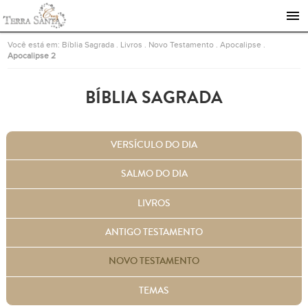
Ir para a página inicial
Você está em:
Bíblia Sagrada
.
Livros
.
Novo Testamento
.
Apocalipse
.
Apocalipse 2
BÍBLIA SAGRADA
VERSÍCULO DO DIA
SALMO DO DIA
LIVROS
ANTIGO TESTAMENTO
NOVO TESTAMENTO
TEMAS