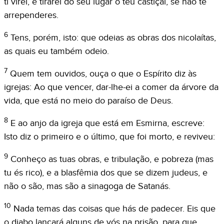
ti virei, e tirarei do seu lugar o teu castiçal, se não te
arrependeres.
6
Tens, porém, isto: que odeias as obras dos nicolaítas,
as quais eu também odeio.
7
Quem tem ouvidos, ouça o que o Espírito diz às
igrejas: Ao que vencer, dar-lhe-ei a comer da árvore da
vida, que está no meio do paraíso de Deus.
8
E ao anjo da igreja que está em Esmirna, escreve:
Isto diz o primeiro e o último, que foi morto, e reviveu:
9
Conheço as tuas obras, e tribulação, e pobreza (mas
tu és rico), e a blasfêmia dos que se dizem judeus, e
não o são, mas são a sinagoga de Satanás.
10
Nada temas das coisas que hás de padecer. Eis que
o diabo lançará alguns de vós na prisão, para que