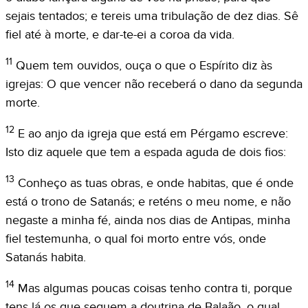
sejais tentados; e tereis uma tribulação de dez dias. Sê
fiel até à morte, e dar-te-ei a coroa da vida.
11
Quem tem ouvidos, ouça o que o Espírito diz às
igrejas: O que vencer não receberá o dano da segunda
morte.
12
E ao anjo da igreja que está em Pérgamo escreve:
Isto diz aquele que tem a espada aguda de dois fios:
13
Conheço as tuas obras, e onde habitas, que é onde
está o trono de Satanás; e reténs o meu nome, e não
negaste a minha fé, ainda nos dias de Antipas, minha
fiel testemunha, o qual foi morto entre vós, onde
Satanás habita.
14
Mas algumas poucas coisas tenho contra ti, porque
tens lá os que seguem a doutrina de Balaão, o qual