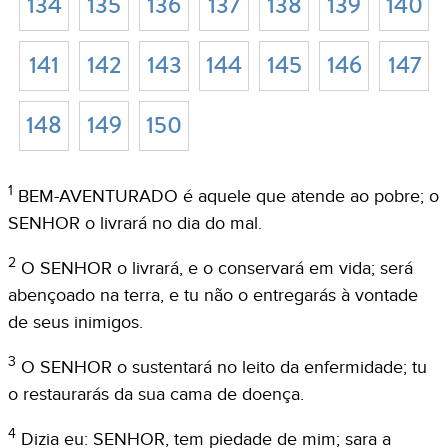
134
135
136
137
138
139
140
141
142
143
144
145
146
147
148
149
150
1
BEM-AVENTURADO é aquele que atende ao pobre; o
SENHOR o livrará no dia do mal.
2
O SENHOR o livrará, e o conservará em vida; será
abençoado na terra, e tu não o entregarás à vontade
de seus inimigos.
3
O SENHOR o sustentará no leito da enfermidade; tu
o restaurarás da sua cama de doença.
4
Dizia eu: SENHOR, tem piedade de mim; sara a