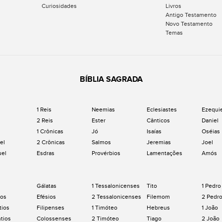
Curiosidades
Livros
Antigo Testamento
Novo Testamento
Temas
BÍBLIA SAGRADA
1 Reis
Neemias
Eclesiastes
Ezequi
2 Reis
Ester
Cânticos
Daniel
1 Crônicas
Jó
Isaías
Oséias
el
2 Crônicas
Salmos
Jeremias
Joel
uel
Esdras
Provérbios
Lamentações
Amós
Gálatas
1 Tessalonicenses
Tito
1 Pedro
os
Efésios
2 Tessalonicenses
Filemom
2 Pedr
tios
Filipenses
1 Timóteo
Hebreus
1 João
ntios
Colossenses
2 Timóteo
Tiago
2 João