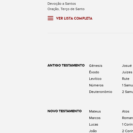
Devoção a Santos
Oração, Terço de Santo
VER LISTA COMPLETA
ANTIGO TESTAMENTO
Gênesis
Josué
Êxodo
Juizes
Levítico
Rute
Números
1 Samu
Deuteronômio
2 Sam
NOVO TESTAMENTO
Mateus
Atos
Marcos
Roman
Lucas
1 Corín
João
2 Corí