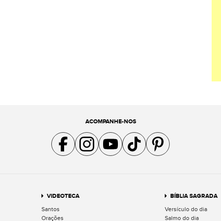
ACOMPANHE-NOS
Acompanhe a gente no Facebook
Acompanhe a gente no Instagram
Acompanhe a gente no YouTube
Acompanhe a gente no TikTok
Acompanhe a gente no Pin
VIDEOTECA
BÍBLIA SAGRADA
Santos
Versículo do dia
Orações
Salmo do dia