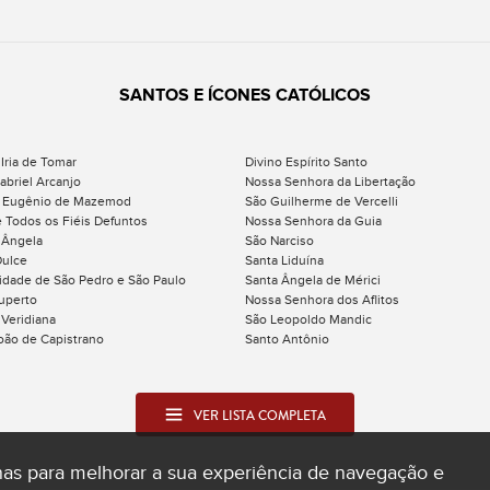
SANTOS E ÍCONES CATÓLICOS
 Iria de Tomar
Divino Espírito Santo
abriel Arcanjo
Nossa Senhora da Libertação
 Eugênio de Mazemod
São Guilherme de Vercelli
e Todos os Fiéis Defuntos
Nossa Senhora da Guia
 Ângela
São Narciso
Dulce
Santa Liduína
idade de São Pedro e São Paulo
Santa Ângela de Mérici
uperto
Nossa Senhora dos Aflitos
 Veridiana
São Leopoldo Mandic
oão de Capistrano
Santo Antônio
VER LISTA COMPLETA
enas para melhorar a sua experiência de navegação e