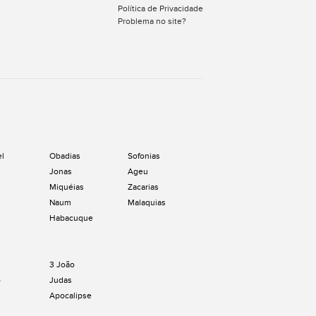
Política de Privacidade
Problema no site?
el
Obadias
Sofonias
Jonas
Ageu
Miquéias
Zacarias
Naum
Malaquias
Habacuque
3 João
o
Judas
Apocalipse