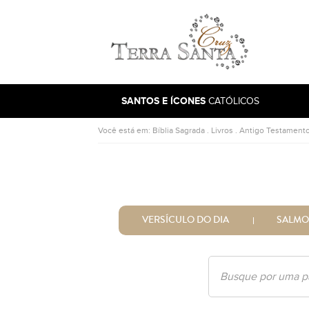
Ir para a página inicial
SANTOS E ÍCONES
CATÓLICOS
Você está em:
Bíblia Sagrada
.
Livros
.
Antigo Testament
VERSÍCULO DO DIA
SALMO