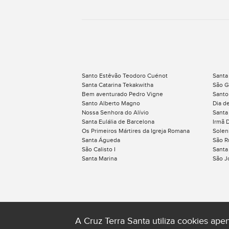
Santo Estêvão Teodoro Cuénot
Santa
Santa Catarina Tekakwitha
São G
Bem aventurado Pedro Vigne
Santo
Santo Alberto Magno
Dia d
Nossa Senhora do Alívio
Santa
Santa Eulália de Barcelona
Irmã 
Os Primeiros Mártires da Igreja Romana
Solen
Santa Águeda
São R
São Calisto I
Santa
Santa Marina
São J
A Cruz Terra Santa utiliza cookies ap