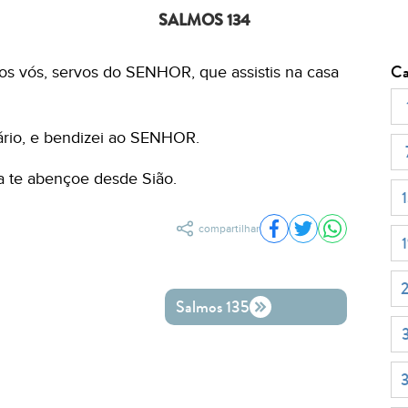
SALMOS 134
Ca
os vós, servos do SENHOR, que assistis na casa
ário, e bendizei ao SENHOR.
a te abençoe desde Sião.
compartilhar
Compartilhar no Fac
Compartilhar no 
Compartilh
Salmos 135