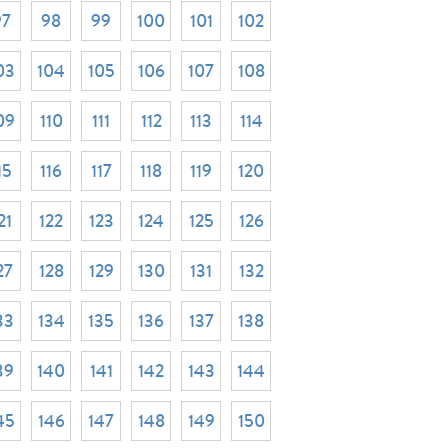
97
98
99
100
101
102
03
104
105
106
107
108
09
110
111
112
113
114
15
116
117
118
119
120
21
122
123
124
125
126
27
128
129
130
131
132
33
134
135
136
137
138
39
140
141
142
143
144
45
146
147
148
149
150