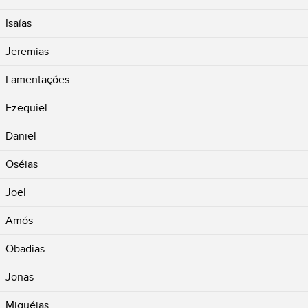
Isaías
Jeremias
Lamentações
Ezequiel
Daniel
Oséias
Joel
Amós
Obadias
Jonas
Miquéias