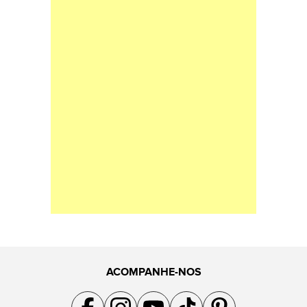
ACOMPANHE-NOS
Acompanhe a gente no Facebook
Acompanhe a gente no Instagram
Acompanhe a gente no YouTube
Acompanhe a gente no TikTok
Acompanhe a gente no Pin