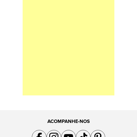
ACOMPANHE-NOS
Acompanhe a gente no Facebook
Acompanhe a gente no Instagram
Acompanhe a gente no YouTube
Acompanhe a gente no TikTok
Acompanhe a gente no Pin