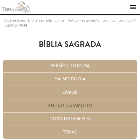
Ir para a página inicial
Você está em:
Bíblia Sagrada
.
Livros
.
Antigo Testamento
.
Levítico
.
Levítico 14
.
Levítico 14:14
BÍBLIA SAGRADA
VERSÍCULO DO DIA
SALMO DO DIA
LIVROS
ANTIGO TESTAMENTO
NOVO TESTAMENTO
TEMAS