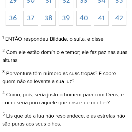
29
30
31
32
33
34
35
36
37
38
39
40
41
42
1
ENTÃO respondeu Bildade, o suíta, e disse:
2
Com ele estão domínio e temor; ele faz paz nas suas
alturas.
3
Porventura têm número as suas tropas? E sobre
quem não se levanta a sua luz?
4
Como, pois, seria justo o homem para com Deus, e
como seria puro aquele que nasce de mulher?
5
Eis que até a lua não resplandece, e as estrelas não
são puras aos seus olhos.