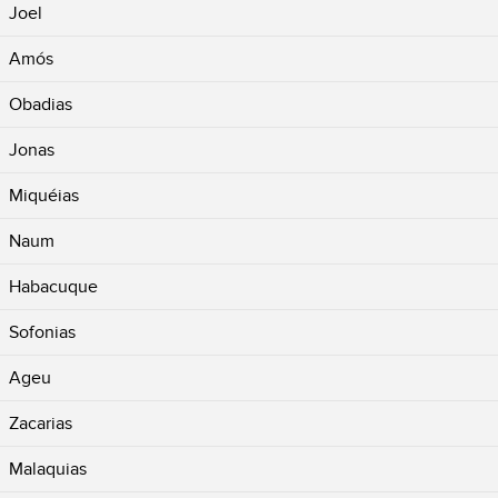
Joel
Amós
Obadias
Jonas
Miquéias
Naum
Habacuque
Sofonias
Ageu
Zacarias
Malaquias