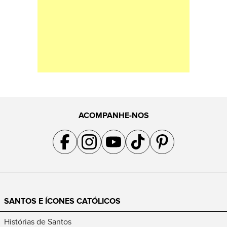
ACOMPANHE-NOS
Acompanhe a gente no Facebook
Acompanhe a gente no Instagram
Acompanhe a gente no YouTube
Acompanhe a gente no TikTok
Acompanhe a gente no Pin
SANTOS E ÍCONES CATÓLICOS
Histórias de Santos