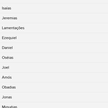
Isaías
Jeremias
Lamentações
Ezequiel
Daniel
Oséias
Joel
Amós
Obadias
Jonas
Miquéias