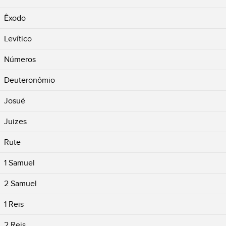
Êxodo
Levítico
Números
Deuteronômio
Josué
Juizes
Rute
1 Samuel
2 Samuel
1 Reis
2 Reis