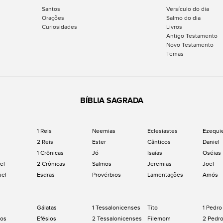
Santos
Versículo do dia
Orações
Salmo do dia
Curiosidades
Livros
Antigo Testamento
Novo Testamento
Temas
BÍBLIA SAGRADA
1 Reis
Neemias
Eclesiastes
Ezequi
2 Reis
Ester
Cânticos
Daniel
1 Crônicas
Jó
Isaías
Oséias
el
2 Crônicas
Salmos
Jeremias
Joel
uel
Esdras
Provérbios
Lamentações
Amós
Gálatas
1 Tessalonicenses
Tito
1 Pedro
os
Efésios
2 Tessalonicenses
Filemom
2 Pedr