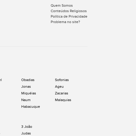
Quem Somos
Conteúdos Religiosos
Política de Privacidade
Problema no site?
el
Obadias
Sofonias
Jonas
Ageu
Miquéias
Zacarias
Naum
Malaquias
Habacuque
3 João
o
Judas