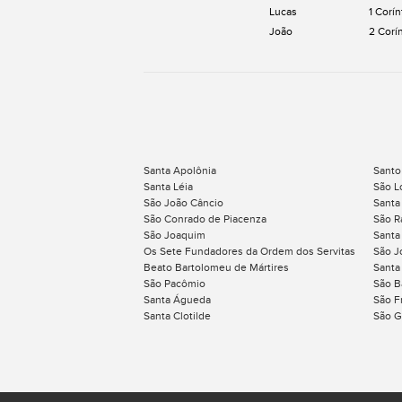
Lucas
1 Corín
João
2 Corí
Santa Apolônia
Santo
Santa Léia
São L
São João Câncio
Santa
São Conrado de Piacenza
São R
São Joaquim
Santa
Os Sete Fundadores da Ordem dos Servitas
São J
Beato Bartolomeu de Mártires
Santa
São Pacômio
São B
Santa Águeda
São F
Santa Clotilde
São G