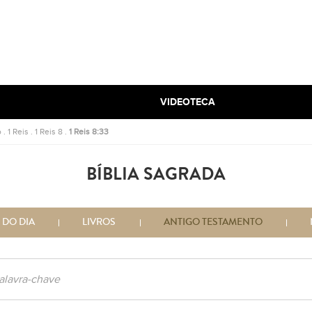
VIDEOTECA
o
.
1 Reis
.
1 Reis 8
.
1 Reis 8:33
BÍBLIA SAGRADA
 DO DIA
LIVROS
ANTIGO TESTAMENTO