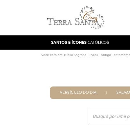
Ir para a página inicial
SANTOS E ÍCONES
CATÓLICOS
Você está em:
Bíblia Sagrada
.
Livros
.
Antigo Testament
VERSÍCULO DO DIA
SALMO