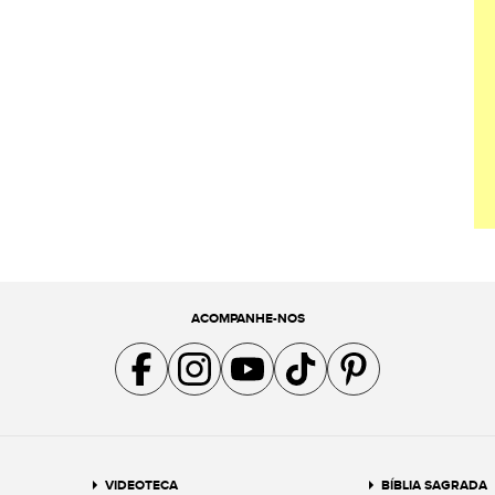
ACOMPANHE-NOS
Acompanhe a gente no Facebook
Acompanhe a gente no Instagram
Acompanhe a gente no YouTube
Acompanhe a gente no TikTok
Acompanhe a gente no Pin
VIDEOTECA
BÍBLIA SAGRADA