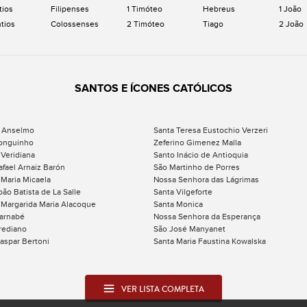
tios
Filipenses
1 Timóteo
Hebreus
1 João
ntios
Colossenses
2 Timóteo
Tiago
2 João
SANTOS E ÍCONES CATÓLICOS
 Anselmo
Santa Teresa Eustochio Verzeri
onguinho
Zeferino Gimenez Malla
 Veridiana
Santo Inácio de Antioquia
afael Arnaiz Barón
São Martinho de Porres
 Maria Micaela
Nossa Senhora das Lágrimas
oão Batista de La Salle
Santa Vilgeforte
 Margarida Maria Alacoque
Santa Monica
arnabé
Nossa Senhora da Esperança
rediano
São José Manyanet
aspar Bertoni
Santa Maria Faustina Kowalska
VER LISTA COMPLETA