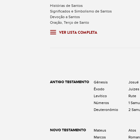
Histórias de Santos
Significados e Simbolismo de Santos
Devoção a Santos
Oração, Terço de Santo
VER LISTA COMPLETA
ANTIGO TESTAMENTO
Gênesis
Josué
Êxodo
Juizes
Levítico
Rute
Números
1 Samu
Deuteronômio
2 Sam
NOVO TESTAMENTO
Mateus
Atos
Marcos
Roman