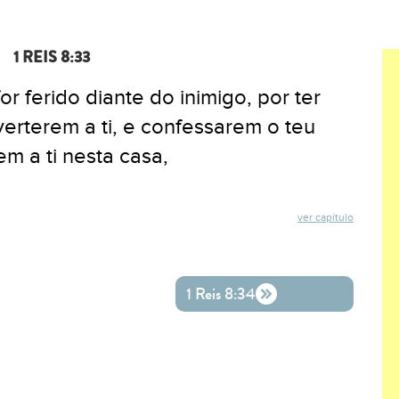
1 REIS 8:33
r ferido diante do inimigo, por ter
verterem a ti, e confessarem o teu
m a ti nesta casa,
ver capítulo
ok
ter
o WhatsApp
1 Reis 8:34