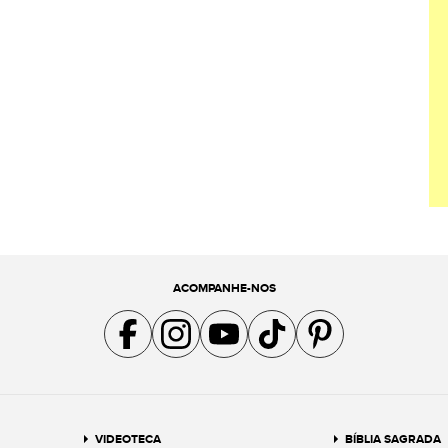
ACOMPANHE-NOS
Acompanhe a gente no Facebook
Acompanhe a gente no Instagram
Acompanhe a gente no YouTube
Acompanhe a gente no TikTok
Acompanhe a gente no Pin
VIDEOTECA
BÍBLIA SAGRADA