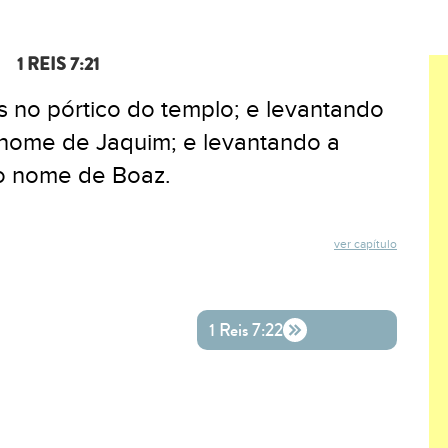
1 REIS 7:21
s no pórtico do templo; e levantando
o nome de Jaquim; e levantando a
 o nome de Boaz.
ver capítulo
ok
ter
o WhatsApp
1 Reis 7:22