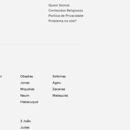
Quem Somos
Conteúdos Religiosos
Política de Privacidade
Problema no site?
el
Obadias
Sofonias
Jonas
Ageu
Miquéias
Zacarias
Naum
Malaquias
Habacuque
3 João
o
Judas