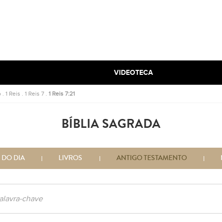
VIDEOTECA
o
.
1 Reis
.
1 Reis 7
.
1 Reis 7:21
BÍBLIA SAGRADA
 DO DIA
LIVROS
ANTIGO TESTAMENTO