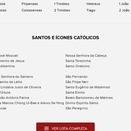
tios
Filipenses
1 Timóteo
Hebreus
1 João
ntios
Colossenses
2 Timóteo
Tiago
2 João
SANTOS E ÍCONES CATÓLICOS
osé Moscati
Nossa Senhora da Cabeça
mento de Jesus
Santa Terezinha
 Albertina
Santo Onésimo
 Senhora do Sameiro
São Fernando
amilo de Léllis
São Filipe Neri
 Lindalva Justo de Oliveira
Santo Eugênio de Mazemod
 Úrsula
Santa Emilia
oão Antônio Farina
Beato Bartolomeu de Mártires
s Marcos Chong Ui-Bae e Aleixo Se-Yong
Divino Espírito Santo
ucas
São Peregrino
VER LISTA COMPLETA