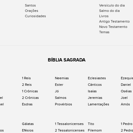
Santos
Versículo do dia
Orações
Salmo do dia
Curiosidades
Livros
Antigo Testamento
Novo Testamento
Temas
BÍBLIA SAGRADA
1 Reis
Neemias
Eclesiastes
Ezequi
2 Reis
Ester
Cânticos
Daniel
1 Crônicas
Jó
Isaías
Oséias
el
2 Crônicas
Salmos
Jeremias
Joel
uel
Esdras
Provérbios
Lamentações
Amós
Gálatas
1 Tessalonicenses
Tito
1 Pedro
os
Efésios
2 Tessalonicenses
Filemom
2 Pedr