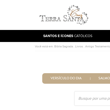
Ir para a página inicial
SANTOS E ÍCONES
CATÓLICOS
Você está em:
Bíblia Sagrada
.
Livros
.
Antigo Testament
VERSÍCULO DO DIA
SALMO