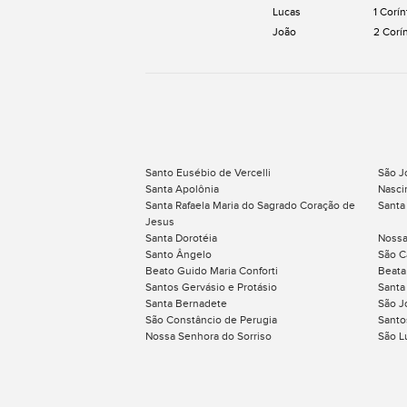
Lucas
1 Corín
João
2 Corí
Santo Eusébio de Vercelli
São J
Santa Apolônia
Nasci
Santa Rafaela Maria do Sagrado Coração de
Santa
Jesus
Santa Dorotéia
Nossa
Santo Ângelo
São C
Beato Guido Maria Conforti
Beata
Santos Gervásio e Protásio
Santa
Santa Bernadete
São J
São Constâncio de Perugia
Santo
Nossa Senhora do Sorriso
São L