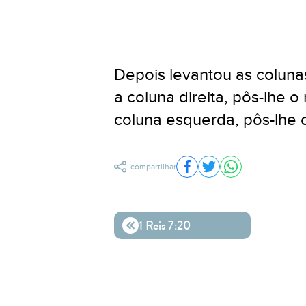
Depois levantou as coluna
a coluna direita, pôs-lhe 
coluna esquerda, pôs-lhe
compartilhar
Compartilhar no Facebo
Compartilhar no Twit
Compartilhar n
1 Reis 7:20