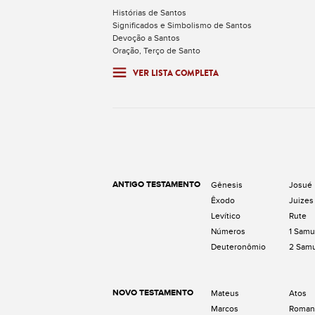
Histórias de Santos
Significados e Simbolismo de Santos
Devoção a Santos
Oração, Terço de Santo
VER LISTA COMPLETA
ANTIGO TESTAMENTO
Gênesis
Josué
Êxodo
Juizes
Levítico
Rute
Números
1 Samu
Deuteronômio
2 Sam
NOVO TESTAMENTO
Mateus
Atos
Marcos
Roman