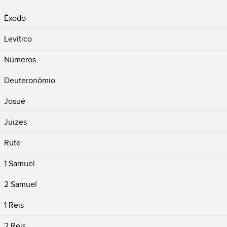
Êxodo
Levítico
Números
Deuteronômio
Josué
Juizes
Rute
1 Samuel
2 Samuel
1 Reis
2 Reis