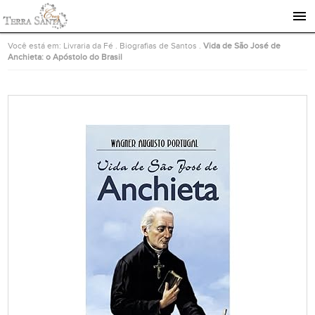
Ir para a página inicial
Você está em:
Livraria da Fé
.
Biografias de Santos
.
Vida de São José de
Anchieta: o Apóstolo do Brasil