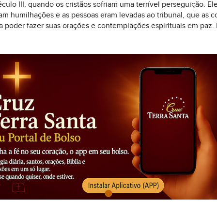
ulo III, quando os cristãos sofriam uma terrível perseguição. El
riam humilhações e as pessoas eram levadas ao tribunal, que as 
a poder fazer suas orações e contemplações espirituais em paz. 