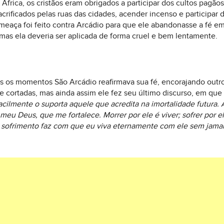
África, os cristãos eram obrigados a participar dos cultos pagã
rificados pelas ruas das cidades, acender incenso e participar d
ameaça foi feito contra Arcádio para que ele abandonasse a fé e
 mas ela deveria ser aplicada de forma cruel e bem lentamente.
s os momentos São Arcádio reafirmava sua fé, encorajando outro
 cortadas, mas ainda assim ele fez seu último discurso, em que
ilmente o suporta aquele que acredita na imortalidade futura
eu Deus, que me fortalece. Morrer por ele é viver; sofrer por el
sofrimento faz com que eu viva eternamente com ele sem jamai