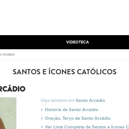
VIDEOTECA
o Arcádio
SANTOS E ÍCONES CATÓLICOS
ARCÁDIO
Veja também em
Santo Arcádio
História de Santo Arcádio
Oração, Terço de Santo Arcádio
Ver Lista Completa de Santos e Ícones C