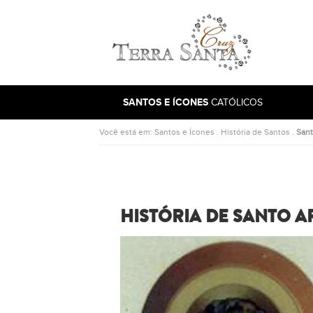
Ir para a página inicial
SANTOS E ÍCONES
CATÓLICOS
Você está em:
Santos e Ícones
.
História de Santos
.
Sant
HISTÓRIA DE SANTO 