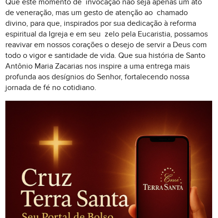
Que este momento de invocação não seja apenas um ato
de veneração, mas um gesto de atenção ao chamado
divino, para que, inspirados por sua dedicação à reforma
espiritual da Igreja e em seu zelo pela Eucaristia, possamos
reavivar em nossos corações o desejo de servir a Deus com
todo o vigor e santidade de vida. Que sua história de Santo
Antônio Maria Zacarias nos inspire a uma entrega mais
profunda aos desígnios do Senhor, fortalecendo nossa
jornada de fé no cotidiano.