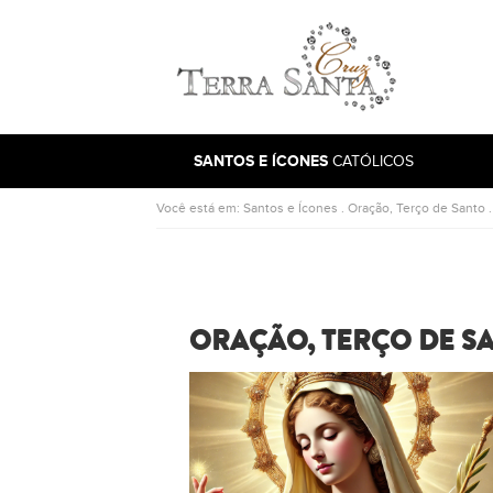
Ir para a página inicial
SANTOS E ÍCONES
CATÓLICOS
Você está em:
Santos e Ícones
.
Oração, Terço de Santo
ORAÇÃO, TERÇO DE SA