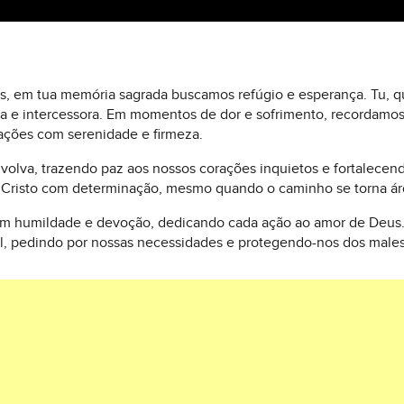
itas, em tua memória sagrada buscamos refúgio e esperança. Tu, q
guia e intercessora. Em momentos de dor e sofrimento, recordam
lações com serenidade e firmeza.
nvolva, trazendo paz aos nossos corações inquietos e fortalecen
e Cristo com determinação, mesmo quando o caminho se torna ár
com humildade e devoção, dedicando cada ação ao amor de Deus.
ial, pedindo por nossas necessidades e protegendo-nos dos male