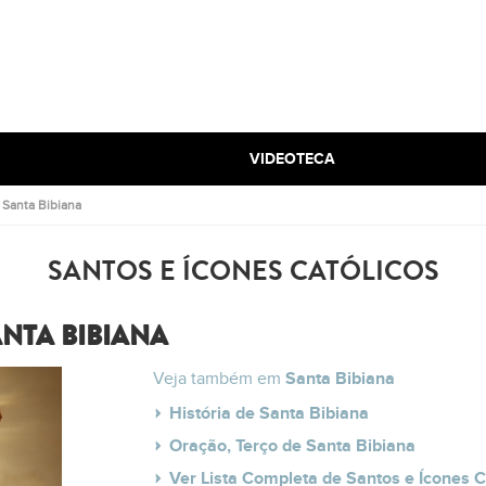
VIDEOTECA
.
Santa Bibiana
SANTOS E ÍCONES CATÓLICOS
NTA BIBIANA
Veja também em
Santa Bibiana
História de Santa Bibiana
Oração, Terço de Santa Bibiana
Ver Lista Completa de Santos e Ícones C