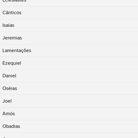
Eclesiastes
Cânticos
Isaías
Jeremias
Lamentações
Ezequiel
Daniel
Oséias
Joel
Amós
Obadias