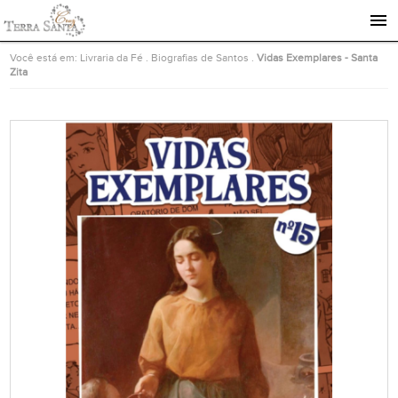
Ir para a página inicial
Você está em:
Livraria da Fé
.
Biografias de Santos
.
Vidas Exemplares - Santa
Zita