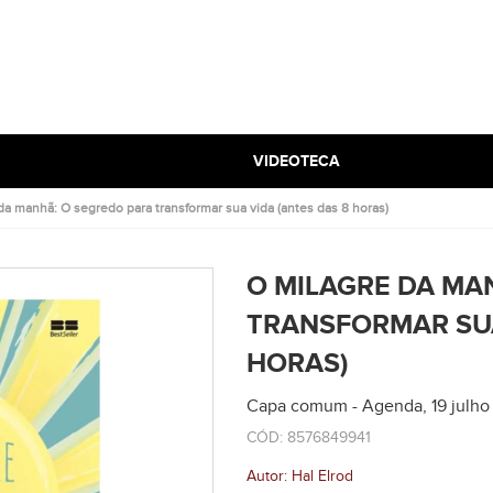
VIDEOTECA
da manhã: O segredo para transformar sua vida (antes das 8 horas)
O MILAGRE DA MA
TRANSFORMAR SUA
HORAS)
Capa comum - Agenda, 19 julho
CÓD: 8576849941
Autor: Hal Elrod