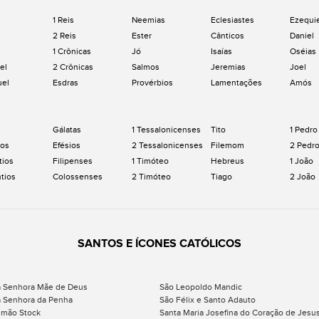
1 Reis
Neemias
Eclesiastes
Ezequi
2 Reis
Ester
Cânticos
Daniel
1 Crônicas
Jó
Isaías
Oséias
el
2 Crônicas
Salmos
Jeremias
Joel
uel
Esdras
Provérbios
Lamentações
Amós
Gálatas
1 Tessalonicenses
Tito
1 Pedro
os
Efésios
2 Tessalonicenses
Filemom
2 Pedr
tios
Filipenses
1 Timóteo
Hebreus
1 João
ntios
Colossenses
2 Timóteo
Tiago
2 João
SANTOS E ÍCONES CATÓLICOS
 Senhora Mãe de Deus
São Leopoldo Mandic
 Senhora da Penha
São Félix e Santo Adauto
imão Stock
Santa Maria Josefina do Coração de Jesu