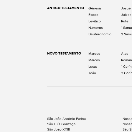
ANTIGO TESTAMENTO
Gênesis
Josué
Êxodo
Juizes
Levítico
Rute
Números
1 Samu
Deuteronômio
2 Sam
NOVO TESTAMENTO
Mateus
Atos
Marcos
Roman
Lucas
1 Corín
João
2 Corí
São João Antônio Farina
Nossa
São Luís Gonzaga
Nossa
São João XXIII
São S