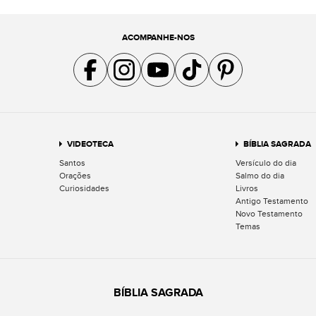
ACOMPANHE-NOS
Acompanhe a gente no Facebook
Acompanhe a gente no Instagram
Acompanhe a gente no YouTube
Acompanhe a gente no TikTok
Acompanhe a gente no Pin
VIDEOTECA
BÍBLIA SAGRADA
Santos
Versículo do dia
Orações
Salmo do dia
Curiosidades
Livros
Antigo Testamento
Novo Testamento
Temas
BÍBLIA SAGRADA