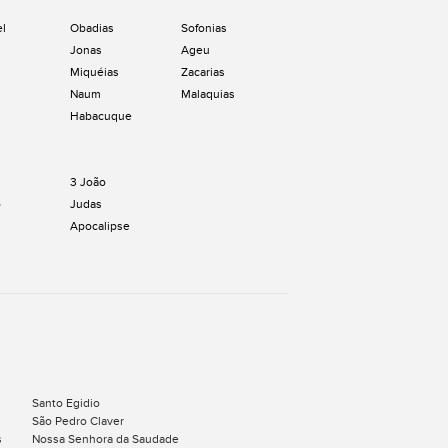
el
Obadias
Sofonias
Jonas
Ageu
Miquéias
Zacarias
Naum
Malaquias
Habacuque
3 João
o
Judas
Apocalipse
Santo Egidio
São Pedro Claver
s
Nossa Senhora da Saudade