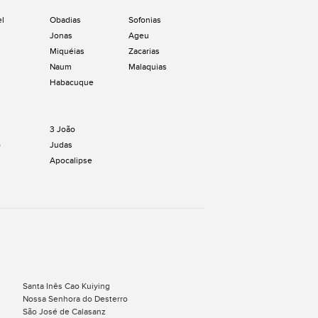
el
Obadias
Sofonias
Jonas
Ageu
Miquéias
Zacarias
Naum
Malaquias
Habacuque
3 João
o
Judas
Apocalipse
Santa Inês Cao Kuiying
Nossa Senhora do Desterro
São José de Calasanz