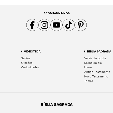
ACOMPANHE-NOS
Acompanhe a gente no Facebook
Acompanhe a gente no Instagram
Acompanhe a gente no YouTube
Acompanhe a gente no TikTok
Acompanhe a gente no Pin
VIDEOTECA
BÍBLIA SAGRADA
Santos
Versículo do dia
Orações
Salmo do dia
Curiosidades
Livros
Antigo Testamento
Novo Testamento
Temas
BÍBLIA SAGRADA