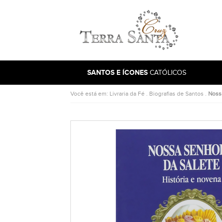
Ir para a página inicial
SANTOS E ÍCONES
CATÓLICOS
Você está em:
Livraria da Fé
.
Biografias de Santos
.
Nossa