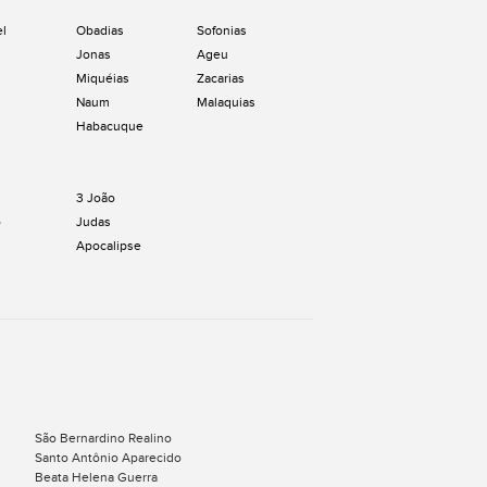
el
Obadias
Sofonias
Jonas
Ageu
Miquéias
Zacarias
Naum
Malaquias
Habacuque
3 João
o
Judas
Apocalipse
São Bernardino Realino
Santo Antônio Aparecido
Beata Helena Guerra