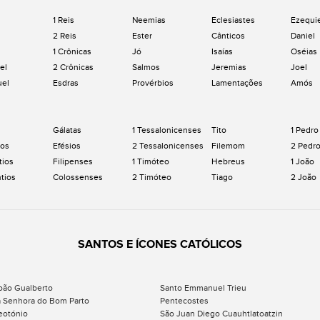
1 Reis
Neemias
Eclesiastes
Ezequi
2 Reis
Ester
Cânticos
Daniel
1 Crônicas
Jó
Isaías
Oséias
el
2 Crônicas
Salmos
Jeremias
Joel
uel
Esdras
Provérbios
Lamentações
Amós
Gálatas
1 Tessalonicenses
Tito
1 Pedro
os
Efésios
2 Tessalonicenses
Filemom
2 Pedr
tios
Filipenses
1 Timóteo
Hebreus
1 João
ntios
Colossenses
2 Timóteo
Tiago
2 João
SANTOS E ÍCONES CATÓLICOS
oão Gualberto
Santo Emmanuel Trieu
 Senhora do Bom Parto
Pentecostes
eotónio
São Juan Diego Cuauhtlatoatzin