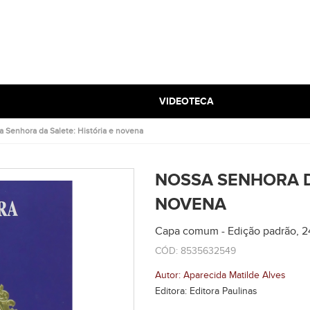
VIDEOTECA
 Senhora da Salete: História e novena
NOSSA SENHORA DA
NOVENA
Capa comum - Edição padrão, 2
CÓD: 8535632549
Autor: Aparecida Matilde Alves
Editora: Editora Paulinas