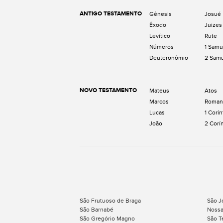
ANTIGO TESTAMENTO
Gênesis
Josué
Êxodo
Juizes
Levítico
Rute
Números
1 Samu
Deuteronômio
2 Sam
NOVO TESTAMENTO
Mateus
Atos
Marcos
Roman
Lucas
1 Corín
João
2 Corí
São Frutuoso de Braga
São J
São Barnabé
Nossa
São Gregório Magno
São T