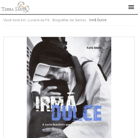
Ir para a página inicial
Você está em:
Livraria da Fé
.
Biografias de Santos
.
Irmã Dulce