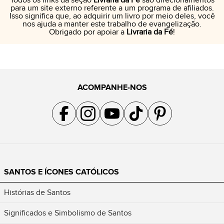
Todos os links da seção
Livraria da Fé
são direcionamentos
para um site externo referente a um programa de afiliados.
Isso significa que, ao adquirir um livro por meio deles, você
nos ajuda a manter este trabalho de evangelização.
Obrigado por apoiar a
Livraria da Fé
!
ACOMPANHE-NOS
Acompanhe a gente no Facebook
Acompanhe a gente no Instagram
Acompanhe a gente no YouTube
Acompanhe a gente no TikTok
Acompanhe a gente no Pin
SANTOS E ÍCONES CATÓLICOS
Histórias de Santos
Significados e Simbolismo de Santos