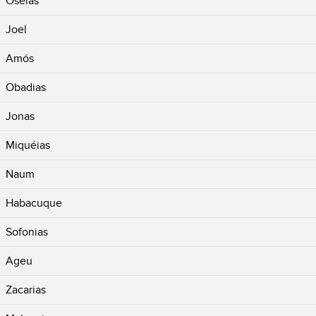
Oséias
Joel
Amós
Obadias
Jonas
Miquéias
Naum
Habacuque
Sofonias
Ageu
Zacarias