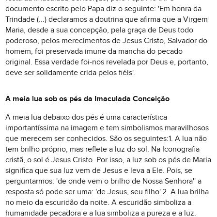
documento escrito pelo Papa diz o seguinte: 'Em honra da
Trindade (...) declaramos a doutrina que afirma que a Virgem
Maria, desde a sua concepção, pela graça de Deus todo
poderoso, pelos merecimentos de Jesus Cristo, Salvador do
homem, foi preservada imune da mancha do pecado
original. Essa verdade foi-nos revelada por Deus e, portanto,
deve ser solidamente crida pelos fiéis'.
A meia lua sob os pés da Imaculada Conceição
A meia lua debaixo dos pés é uma característica
importantíssima na imagem e tem simbolismos maravilhosos
que merecem ser conhecidos. São os seguintes:1. A lua não
tem brilho próprio, mas reflete a luz do sol. Na Iconografia
cristã, o sol é Jesus Cristo. Por isso, a luz sob os pés de Maria
significa que sua luz vem de Jesus e leva a Ele. Pois, se
perguntarmos: 'de onde vem o brilho de Nossa Senhora'' a
resposta só pode ser uma: 'de Jesus, seu filho'.2. A lua brilha
no meio da escuridão da noite. A escuridão simboliza a
humanidade pecadora e a lua simboliza a pureza e a luz.