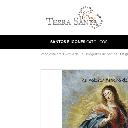
Ir para a página inicial
SANTOS E ÍCONES
CATÓLICOS
Você está em:
Livraria da Fé
.
Biografias de Santos
.
Os g