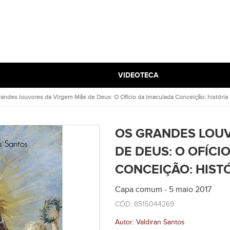
VIDEOTECA
randes louvores da Virgem Mãe de Deus: O Ofício da Imaculada Conceição: história
OS GRANDES LOUV
DE DEUS: O OFÍCI
CONCEIÇÃO: HIST
Capa comum - 5 maio 2017
CÓD: 8515044269
Autor: Valdiran Santos