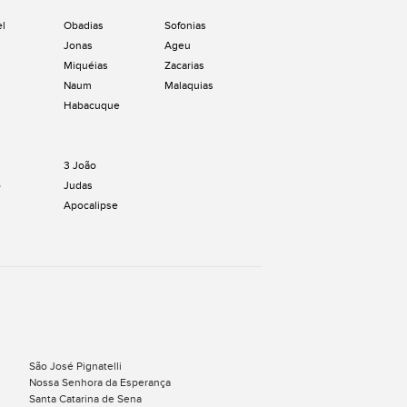
el
Obadias
Sofonias
Jonas
Ageu
Miquéias
Zacarias
Naum
Malaquias
Habacuque
3 João
o
Judas
Apocalipse
São José Pignatelli
Nossa Senhora da Esperança
Santa Catarina de Sena