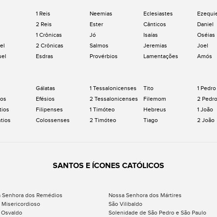
1 Reis
Neemias
Eclesiastes
Ezequi
2 Reis
Ester
Cânticos
Daniel
1 Crônicas
Jó
Isaías
Oséias
el
2 Crônicas
Salmos
Jeremias
Joel
uel
Esdras
Provérbios
Lamentações
Amós
Gálatas
1 Tessalonicenses
Tito
1 Pedro
os
Efésios
2 Tessalonicenses
Filemom
2 Pedr
tios
Filipenses
1 Timóteo
Hebreus
1 João
ntios
Colossenses
2 Timóteo
Tiago
2 João
SANTOS E ÍCONES CATÓLICOS
 Senhora dos Remédios
Nossa Senhora dos Mártires
 Misericordioso
São Vilibaldo
 Osvaldo
Solenidade de São Pedro e São Paulo