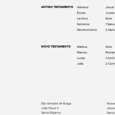
ANTIGO TESTAMENTO
Gênesis
Josué
Êxodo
Juizes
Levítico
Rute
Números
1 Samu
Deuteronômio
2 Sam
NOVO TESTAMENTO
Mateus
Atos
Marcos
Roman
Lucas
1 Corín
João
2 Corí
São Geraldo de Braga
Nossa
João Paulo II
Jesus
Santa Efigênia
Santo