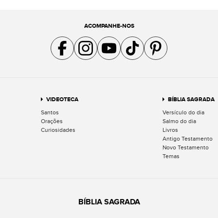
ACOMPANHE-NOS
Acompanhe a gente no Facebook
Acompanhe a gente no Instagram
Acompanhe a gente no YouTube
Acompanhe a gente no TikTok
Acompanhe a gente no Pin
VIDEOTECA
BÍBLIA SAGRADA
Santos
Versículo do dia
Orações
Salmo do dia
Curiosidades
Livros
Antigo Testamento
Novo Testamento
Temas
BÍBLIA SAGRADA