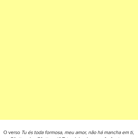
O verso
Tu és toda formosa, meu amor, não há mancha em ti
,