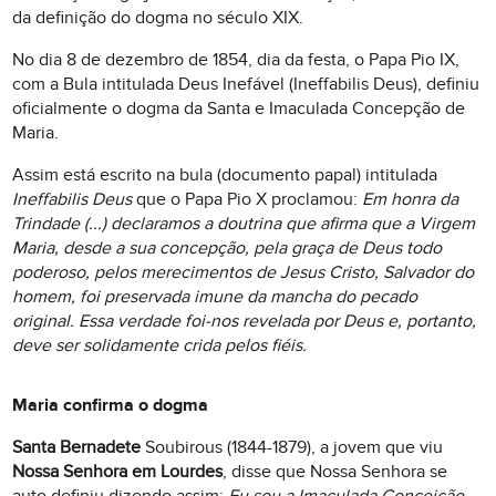
da definição do dogma no século XIX.
No dia 8 de dezembro de 1854, dia da festa, o Papa Pio IX,
com a Bula intitulada Deus Inefável (Ineffabilis Deus), definiu
oficialmente o dogma da Santa e Imaculada Concepção de
Maria.
Assim está escrito na bula (documento papal) intitulada
Ineffabilis Deus
que o Papa Pio X proclamou:
Em honra da
Trindade (...) declaramos a doutrina que afirma que a Virgem
Maria, desde a sua concepção, pela graça de Deus todo
poderoso, pelos merecimentos de Jesus Cristo, Salvador do
homem, foi preservada imune da mancha do pecado
original. Essa verdade foi-nos revelada por Deus e, portanto,
deve ser solidamente crida pelos fiéis.
Maria confirma o dogma
Santa Bernadete
Soubirous (1844-1879), a jovem que viu
Nossa Senhora em Lourdes
, disse que Nossa Senhora se
auto definiu dizendo assim:
Eu sou a Imaculada Conceição
.