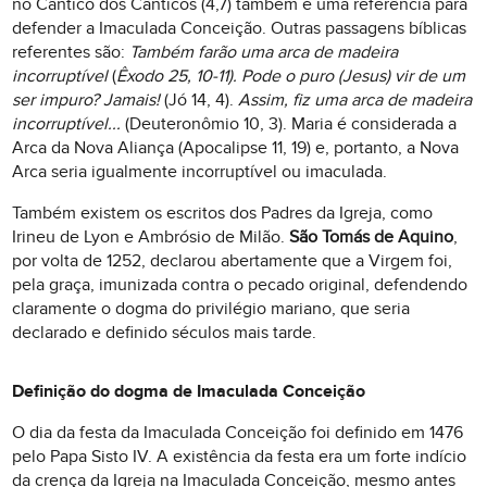
no Cântico dos Cânticos (4,7) também é uma referência para
defender a Imaculada Conceição. Outras passagens bíblicas
referentes são:
Também farão uma arca de madeira
incorruptível
(
Êxodo 25, 10-11
). Pode o puro (Jesus) vir de um
ser impuro? Jamais!
(Jó 14, 4).
Assim, fiz uma arca de madeira
incorruptível...
(Deuteronômio 10, 3). Maria é considerada a
Arca da Nova Aliança (Apocalipse 11, 19) e, portanto, a Nova
Arca seria igualmente incorruptível ou imaculada.
Também existem os escritos dos Padres da Igreja, como
Irineu de Lyon e Ambrósio de Milão.
São Tomás de Aquino
,
por volta de 1252, declarou abertamente que a Virgem foi,
pela graça, imunizada contra o pecado original, defendendo
claramente o dogma do privilégio mariano, que seria
declarado e definido séculos mais tarde.
Definição do dogma de Imaculada Conceição
O dia da festa da Imaculada Conceição foi definido em 1476
pelo Papa Sisto IV. A existência da festa era um forte indício
da crença da Igreja na Imaculada Conceição, mesmo antes