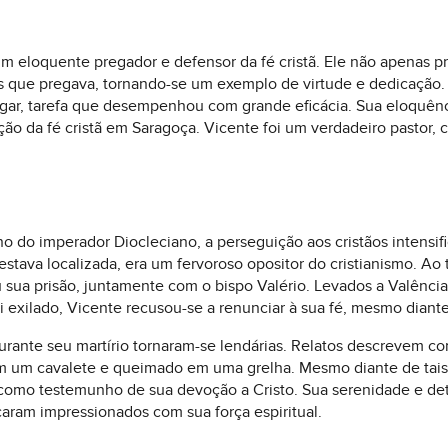
m eloquente pregador e defensor da fé cristã. Ele não apenas p
que pregava, tornando-se um exemplo de virtude e dedicação. D
egar, tarefa que desempenhou com grande eficácia. Sua eloquênci
ção da fé cristã em Saragoça. Vicente foi um verdadeiro pastor,
no do imperador Diocleciano, a perseguição aos cristãos intensi
estava localizada, era um fervoroso opositor do cristianismo. 
 sua prisão, juntamente com o bispo Valério. Levados a Valênci
 exilado, Vicente recusou-se a renunciar à sua fé, mesmo diante 
urante seu martírio tornaram-se lendárias. Relatos descrevem c
 em um cavalete e queimado em uma grelha. Mesmo diante de tais
 como testemunho de sua devoção a Cristo. Sua serenidade e det
caram impressionados com sua força espiritual.