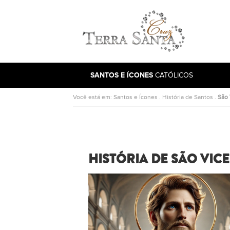
Ir para a página inicial
SANTOS E ÍCONES
CATÓLICOS
Você está em:
Santos e Ícones
.
História de Santos
.
São 
HISTÓRIA DE SÃO VIC