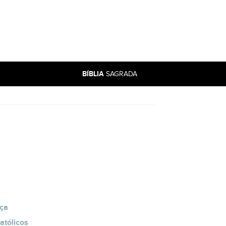
BÍBLIA
SAGRADA
oça
atólicos