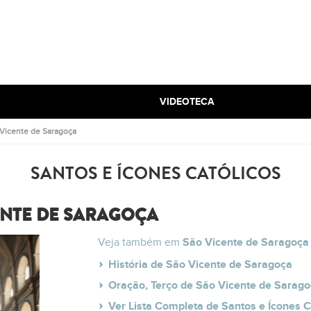
VIDEOTECA
Vicente de Saragoça
SANTOS E ÍCONES CATÓLICOS
ENTE DE SARAGOÇA
Veja também em
São Vicente de Saragoça
História de São Vicente de Saragoça
Oração, Terço de São Vicente de Sarag
Ver Lista Completa de Santos e Ícones C