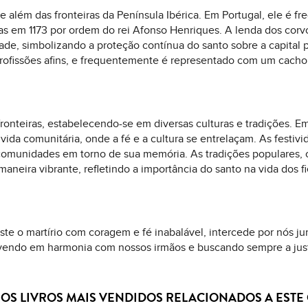
e além das fronteiras da Península Ibérica. Em Portugal, ele é 
adas em 1173 por ordem do rei Afonso Henriques. A lenda dos co
dade, simbolizando a proteção contínua do santo sobre a capital
profissões afins, e frequentemente é representado com um cacho 
nteiras, estabelecendo-se em diversas culturas e tradições. Em 
vida comunitária, onde a fé e a cultura se entrelaçam. As festi
comunidades em torno de sua memória. As tradições populares, 
eira vibrante, refletindo a importância do santo na vida dos fi
ste o martírio com coragem e fé inabalável, intercede por nós 
ivendo em harmonia com nossos irmãos e buscando sempre a just
OS LIVROS MAIS VENDIDOS RELACIONADOS A EST