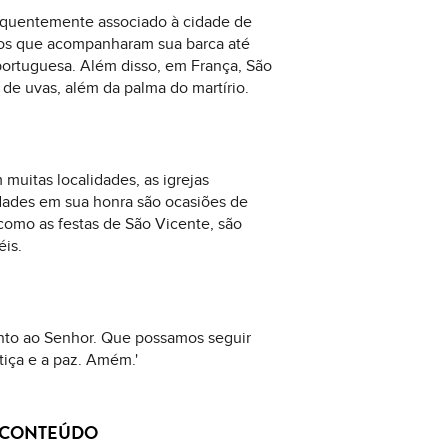
frequentemente associado à cidade de
rvos que acompanharam sua barca até
 portuguesa. Além disso, em França, São
de uvas, além da palma do martírio.
muitas localidades, as igrejas
vidades em sua honra são ocasiões de
como as festas de São Vicente, são
éis.
junto ao Senhor. Que possamos seguir
iça e a paz. Amém.'
E CONTEÚDO