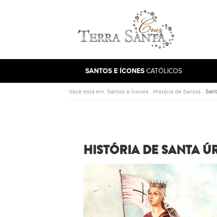
Ir para a página inicial
SANTOS E ÍCONES
CATÓLICOS
Você está em:
Santos e Ícones
.
História de Santos
.
Sant
HISTÓRIA DE SANTA Ú