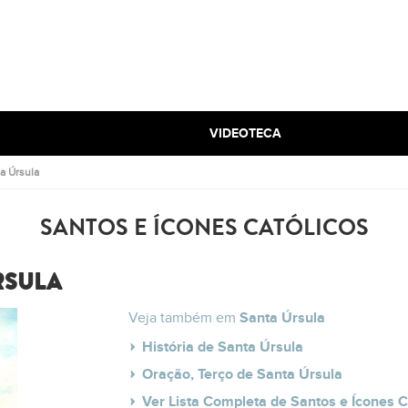
VIDEOTECA
a Úrsula
SANTOS E ÍCONES CATÓLICOS
RSULA
Veja também em
Santa Úrsula
História de Santa Úrsula
Oração, Terço de Santa Úrsula
Ver Lista Completa de Santos e Ícones C