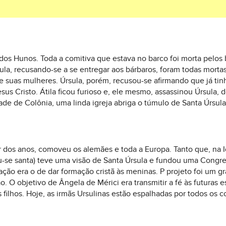
 dos Hunos. Toda a comitiva que estava no barco foi morta pelos 
a, recusando-se a se entregar aos bárbaros, foram todas morta
 de suas mulheres. Úrsula, porém, recusou-se afirmando que já t
sus Cristo. Átila ficou furioso e, ele mesmo, assassinou Úrsula, 
dade de Colônia, uma linda igreja abriga o túmulo de Santa Úrsu
ar dos anos, comoveu os alemães e toda a Europa. Tanto que, na
ou-se santa) teve uma visão de Santa Úrsula e fundou uma Cong
ação era o de dar formação cristã às meninas. P projeto foi u
O objetivo de Ângela de Mérici era transmitir a fé às futuras e
s filhos. Hoje, as irmãs Ursulinas estão espalhadas por todos os