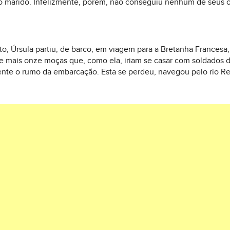
ro marido. Infelizmente, porém, não conseguiu nenhum de seus o
o, Úrsula partiu, de barco, em viagem para a Bretanha Frances
de mais onze moças que, como ela, iriam se casar com soldados
te o rumo da embarcação. Esta se perdeu, navegou pelo rio Ren