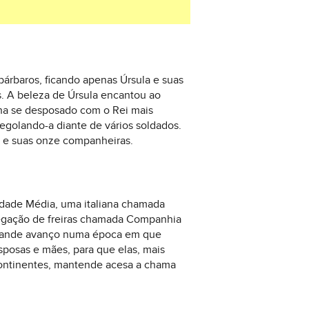
bárbaros, ficando apenas Úrsula e suas
s. A beleza de Úrsula encantou ao
inha se desposado com o Rei mais
degolando-a diante de vários soldados.
la e suas onze companheiras.
 Idade Média, uma italiana chamada
regação de freiras chamada Companhia
m grande avanço numa época em que
sposas e mães, para que elas, mais
 continentes, mantende acesa a chama