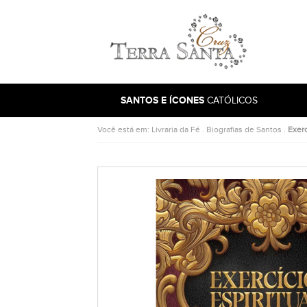
Ir para a página inicial
SANTOS E ÍCONES
CATÓLICOS
Você está em:
Livraria da Fé
.
Biografias de Santos
.
Exerc