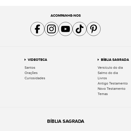
ACOMPANHE-NOS
Acompanhe a gente no Facebook
Acompanhe a gente no Instagram
Acompanhe a gente no YouTube
Acompanhe a gente no TikTok
Acompanhe a gente no Pin
VIDEOTECA
BÍBLIA SAGRADA
Santos
Versículo do dia
Orações
Salmo do dia
Curiosidades
Livros
Antigo Testamento
Novo Testamento
Temas
BÍBLIA SAGRADA