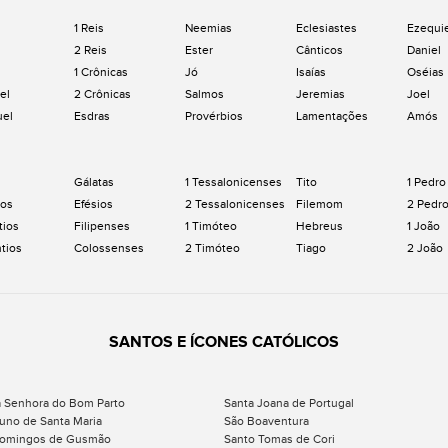
1 Reis
Neemias
Eclesiastes
Ezequi
2 Reis
Ester
Cânticos
Daniel
1 Crônicas
Jó
Isaías
Oséias
el
2 Crônicas
Salmos
Jeremias
Joel
uel
Esdras
Provérbios
Lamentações
Amós
Gálatas
1 Tessalonicenses
Tito
1 Pedro
os
Efésios
2 Tessalonicenses
Filemom
2 Pedr
tios
Filipenses
1 Timóteo
Hebreus
1 João
ntios
Colossenses
2 Timóteo
Tiago
2 João
SANTOS E ÍCONES CATÓLICOS
 Senhora do Bom Parto
Santa Joana de Portugal
uno de Santa Maria
São Boaventura
Domingos de Gusmão
Santo Tomas de Cori