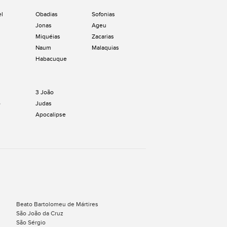
el
Obadias
Sofonias
Jonas
Ageu
Miquéias
Zacarias
Naum
Malaquias
Habacuque
3 João
o
Judas
Apocalipse
Beato Bartolomeu de Mártires
São João da Cruz
São Sérgio