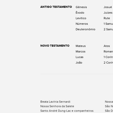
ANTIGO TESTAMENTO
Gênesis
Josué
Êxodo
Juizes
Levítico
Rute
Números
1 Samu
Deuteronômio
2 Sam
NOVO TESTAMENTO
Mateus
Atos
Marcos
Roman
Lucas
1 Corín
João
2 Corí
Beata Lavínia Sernardi
Nossa
Nossa Senhora da Salete
São N
Santo André Dung-Lac e companheiros
São 