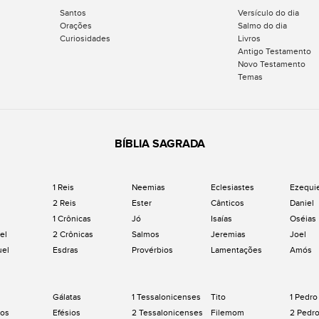
Santos
Versículo do dia
Orações
Salmo do dia
Curiosidades
Livros
Antigo Testamento
Novo Testamento
Temas
BÍBLIA SAGRADA
1 Reis
Neemias
Eclesiastes
Ezequi
2 Reis
Ester
Cânticos
Daniel
1 Crônicas
Jó
Isaías
Oséias
el
2 Crônicas
Salmos
Jeremias
Joel
uel
Esdras
Provérbios
Lamentações
Amós
Gálatas
1 Tessalonicenses
Tito
1 Pedro
os
Efésios
2 Tessalonicenses
Filemom
2 Pedr