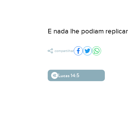
E nada lhe podiam replicar
compartilhar
Compartilhar no Facebo
Compartilhar no Twit
Compartilhar n
Lucas 14:5