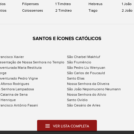
tios
Filipenses
1 Timóteo
Hebreus
1 João
ntios
Colossenses
2 Timóteo
Tiago
2 João
SANTOS E ÍCONES CATÓLICOS
rancisco Xavier
São Charbel Makhluf
esentação de Nossa Senhora no Templo
São Frumêncio
venturada Maria Restituta
São Pedro Liu Wenyuan
orge
São Carlos de Foucauld
venturado Pedro Vigne
Santo Elias
 Afonso Rodrigues
Nossa Senhora da Oliveira
 Senhora Lampadosa
São João Nepomuceno Neumann
 Catarina de Sena
Nossa Senhora do Alívio
 Henrique
Santo Ovídio
rancisco Antônio Fasani
São Cesário de Arles
VER LISTA COMPLETA