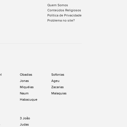
Quem Somos
Conteúdos Religiosos
Política de Privacidade
Problema no site?
el
Obadias
Sofonias
Jonas
Ageu
Miquéias
Zacarias
Naum
Malaquias
Habacuque
3 João
o
Judas