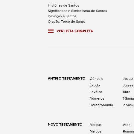
Histórias de Santos
Significados e Simbolismo de Santos
Devoção a Santos
Oração, Terço de Santo
VER LISTA COMPLETA
ANTIGO TESTAMENTO
Gênesis
Josué
Êxodo
Juizes
Levítico
Rute
Números
1 Samu
Deuteronômio
2 Sam
NOVO TESTAMENTO
Mateus
Atos
Marcos
Roman