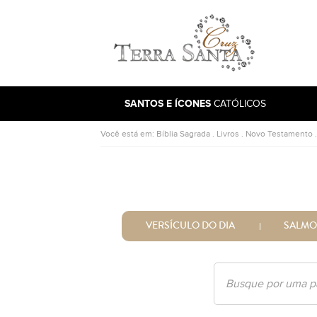
Ir para a página inicial
SANTOS E ÍCONES
CATÓLICOS
Você está em:
Bíblia Sagrada
.
Livros
.
Novo Testamento
VERSÍCULO DO DIA
SALMO