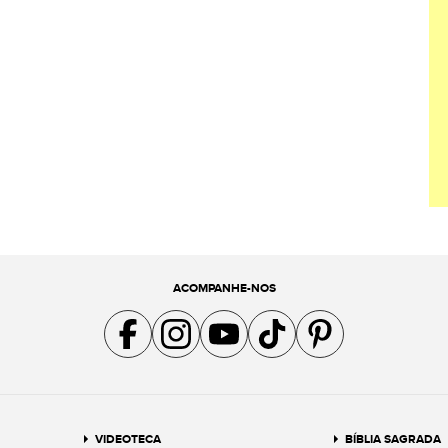
ACOMPANHE-NOS
Acompanhe a gente no Facebook
Acompanhe a gente no Instagram
Acompanhe a gente no YouTube
Acompanhe a gente no TikTok
Acompanhe a gente no Pin
VIDEOTECA
BÍBLIA SAGRADA