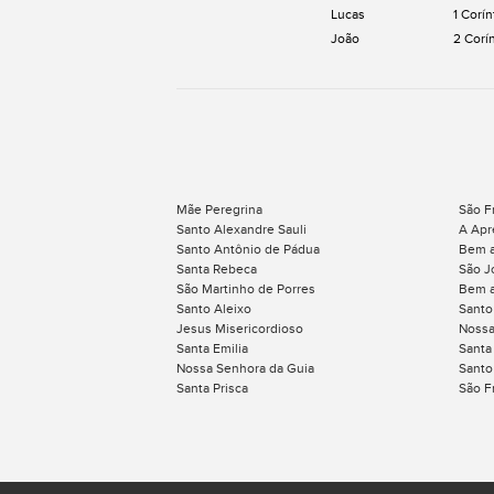
Lucas
1 Corín
João
2 Corí
Mãe Peregrina
São F
Santo Alexandre Sauli
A Apr
Santo Antônio de Pádua
Bem a
Santa Rebeca
São J
São Martinho de Porres
Bem a
Santo Aleixo
Santo
Jesus Misericordioso
Nossa
Santa Emilia
Santa
Nossa Senhora da Guia
Santo
Santa Prisca
São F