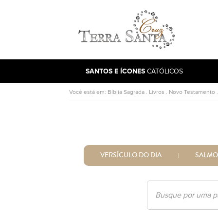
Ir para a página inicial
SANTOS E ÍCONES
CATÓLICOS
Você está em:
Bíblia Sagrada
.
Livros
.
Novo Testamento
VERSÍCULO DO DIA
SALMO