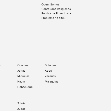
Quem Somos
Conteúdos Religiosos
Política de Privacidade
Problema no site?
el
Obadias
Sofonias
Jonas
Ageu
Miquéias
Zacarias
Naum
Malaquias
Habacuque
3 João
o
Judas