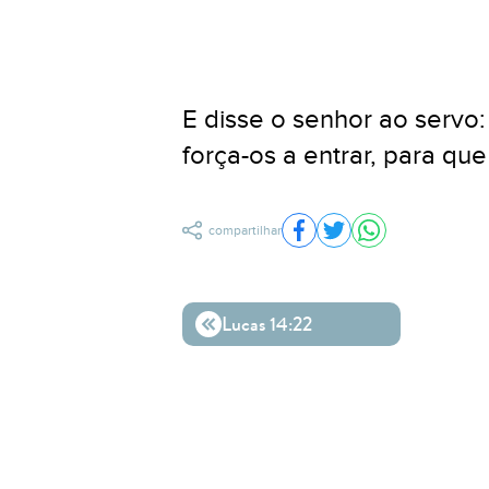
E disse o senhor ao servo:
força-os a entrar, para qu
compartilhar
Compartilhar no Facebo
Compartilhar no Twit
Compartilhar n
Lucas 14:22