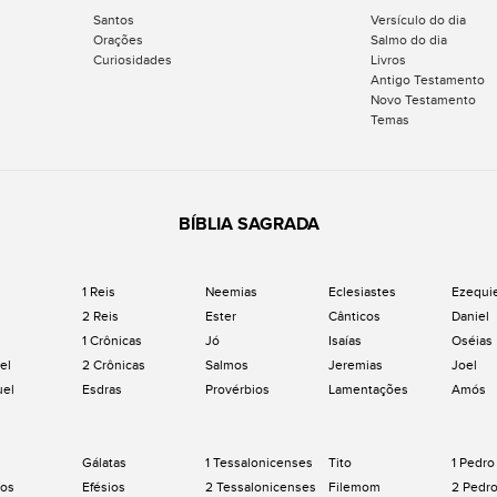
Santos
Versículo do dia
Orações
Salmo do dia
Curiosidades
Livros
Antigo Testamento
Novo Testamento
Temas
BÍBLIA SAGRADA
1 Reis
Neemias
Eclesiastes
Ezequi
2 Reis
Ester
Cânticos
Daniel
1 Crônicas
Jó
Isaías
Oséias
el
2 Crônicas
Salmos
Jeremias
Joel
uel
Esdras
Provérbios
Lamentações
Amós
Gálatas
1 Tessalonicenses
Tito
1 Pedro
os
Efésios
2 Tessalonicenses
Filemom
2 Pedr