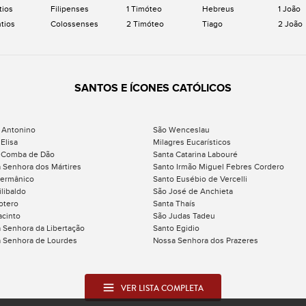
tios
Filipenses
1 Timóteo
Hebreus
1 João
ntios
Colossenses
2 Timóteo
Tiago
2 João
SANTOS E ÍCONES CATÓLICOS
 Antonino
São Wenceslau
Elisa
Milagres Eucarísticos
 Comba de Dão
Santa Catarina Labouré
 Senhora dos Mártires
Santo Irmão Miguel Febres Cordero
ermânico
Santo Eusébio de Vercelli
ilibaldo
São José de Anchieta
otero
Santa Thaís
acinto
São Judas Tadeu
 Senhora da Libertação
Santo Egidio
 Senhora de Lourdes
Nossa Senhora dos Prazeres
VER LISTA COMPLETA