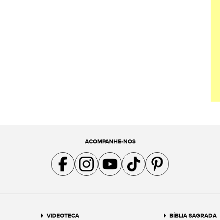
ACOMPANHE-NOS
Acompanhe a gente no Facebook
Acompanhe a gente no Instagram
Acompanhe a gente no YouTube
Acompanhe a gente no TikTok
Acompanhe a gente no Pin
VIDEOTECA
BÍBLIA SAGRADA