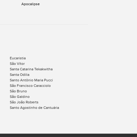
Apocalipse
Eucaristia
São Vítor
Santa Catarina Tekakwitha
Santa Odilia
Santo Antônio Maria Pucci
São Francisco Caracciolo
São Bruno
São Galdino
São João Roberts
Santo Agostinho de Cantuária