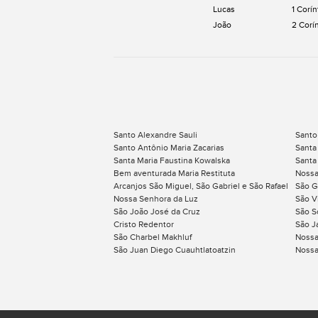
Lucas
1 Corín
João
2 Corí
Santo Alexandre Sauli
Santo
Santo Antônio Maria Zacarias
Santa 
Santa Maria Faustina Kowalska
Santa
Bem aventurada Maria Restituta
Nossa
Arcanjos São Miguel, São Gabriel e São Rafael
São G
Nossa Senhora da Luz
São V
São João José da Cruz
São S
Cristo Redentor
São J
São Charbel Makhluf
Nossa
São Juan Diego Cuauhtlatoatzin
Nossa