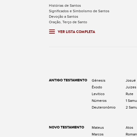
Histórias de Santos
Significados e Simbolismo de Santos
Devoção a Santos
Oração, Terço de Santo
VER LISTA COMPLETA
ANTIGO TESTAMENTO
Gênesis
Josué
Êxodo
Juizes
Levítico
Rute
Números
1 Samu
Deuteronômio
2 Sam
NOVO TESTAMENTO
Mateus
Atos
Marcos
Roman