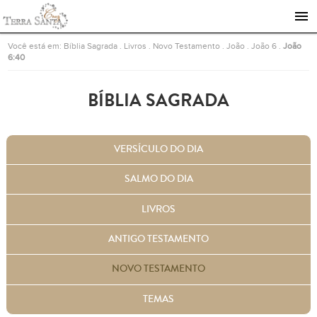
Ir para a página inicial
Você está em:
Bíblia Sagrada
.
Livros
.
Novo Testamento
.
João
.
João 6
.
João
6:40
BÍBLIA SAGRADA
VERSÍCULO DO DIA
SALMO DO DIA
LIVROS
ANTIGO TESTAMENTO
NOVO TESTAMENTO
TEMAS