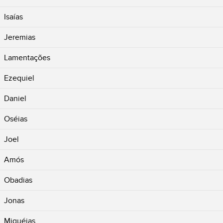
Isaías
Jeremias
Lamentações
Ezequiel
Daniel
Oséias
Joel
Amós
Obadias
Jonas
Miquéias