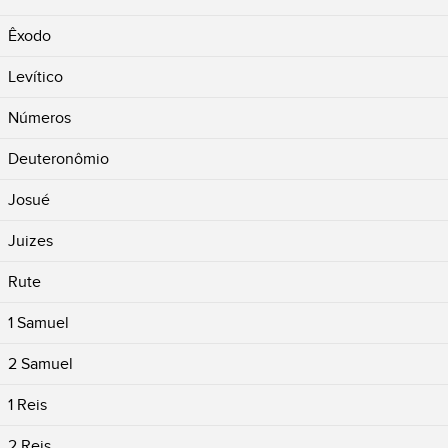
Êxodo
Levítico
Números
Deuteronômio
Josué
Juizes
Rute
1 Samuel
2 Samuel
1 Reis
2 Reis