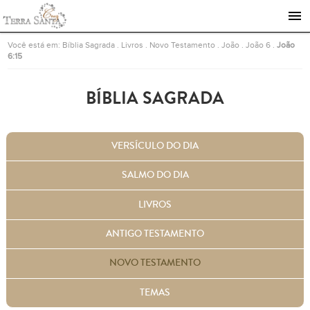
Ir para a página inicial
Você está em:
Bíblia Sagrada
.
Livros
.
Novo Testamento
.
João
.
João 6
.
João
6:15
BÍBLIA SAGRADA
VERSÍCULO DO DIA
SALMO DO DIA
LIVROS
ANTIGO TESTAMENTO
NOVO TESTAMENTO
TEMAS